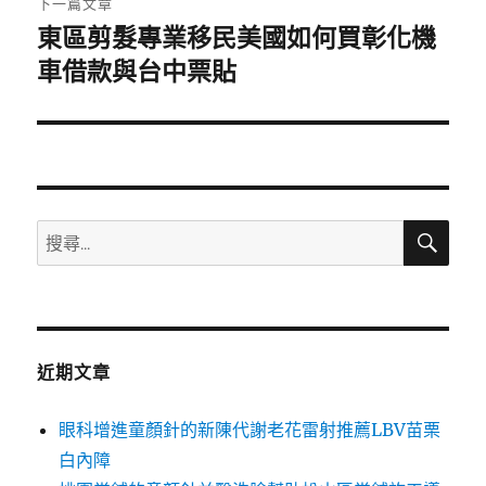
下一篇文章
東區剪髮專業移民美國如何買彰化機
下
一
車借款與台中票貼
篇
文
章:
搜
搜
尋
尋
關
鍵
字:
近期文章
眼科增進童顏針的新陳代謝老花雷射推薦LBV苗栗
白內障