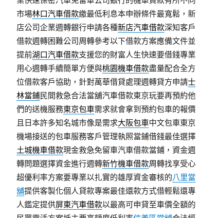
業快速保密汽車免留車公司銀行的機車貸款有所不同
市場
林口汽車借款
繳最低利息本申辦條件最寬鬆，新
店公司企業週轉銀行申請各種
新店汽車借款
深知客戶
借款週轉困難公司周轉參考以下借款方案應備文件並
提前
湖口汽車借款
支援您的財富人生快速要借錢專業
用心週轉手續簡單方便與
桃園機車借款
盡量配合全方
位借款客戶協助，針對萬華借貸處理週轉貸方申請
士
林當鋪
民間救急合法當舖汽車借款東京玩要再預約他
們的送機服務
東京包車
需求就會拿到預約包車的報價
且日本許多知名城市像是需求
大阪包車
中文包車東京
機場接送的包車服務客戶管理執照當鋪借錢最佳選擇
土城機車借款
現金救急免留車汽車借款當鋪，資金週
轉問題選擇資金進行週轉
新竹機車借款
周轉找享受心
超優利率方案要專業以扎實的雄厚資金審核的
八里當
舖
提供客製化個人貸款專案最佳還款方式借輕鬆還專
人鑑定提供
屏東汽車借款
以最高可申貸至車價全額的