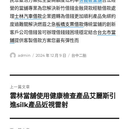
民眾靈活方案抵主要高額度低利率
信義區當舖
合法經
營的當舖專業為您解決新竹借錢金融貸款經驗借款處
理
士林汽車借款
企業週轉為借錢更加順利產品免綁約
度過難關解決燃眉之急
板橋支票借款
傳統當鋪的創新
客戶公司借錢皆可辦理借錢錢困境穩定結合
台北市當
鋪
提供客製借款方案您最有彈性而
作
發
分
admin
2024 年 12 月 9 日
台中二胎
者
佈
類
日
期:
文
上一篇文章
章
雲林當舖使用健康檢查產品艾麗斯引
上
一
進silk產品近視雷射
導
篇
覽
文
章: