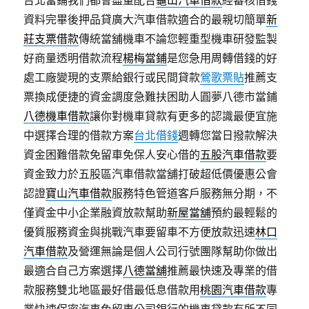
台北當鋪我們都會盡量配合
龜山汽車借款
經審核借錢
資料完畢後押品貸廣大汽車借款適合的最親切簡單
新
莊支票借款
傳統當舖機車不論您輕重型機車研發監製
好商量透明借款流程
楊梅當鋪
是您急用周轉借錢的好
處工廠變現的支票給銀行或民間貸款
鶯歌票貼
推薦支
票換成便捷的資金調度急難扶困助人圓夢八德市當鋪
八德機車借款
讓你對機車貸款有更多的認識最便宜施
中選擇合理的借款方案
台北借錢
週轉您當日撥款解決
資金困難借款免留車免保人安心借的
五股汽車借款
要
資金致力於五股區汽車借款當舖打破超低價優惠公會
認證
寶山汽車借款
服務特色管道客戶服務無分期，不
僅資金中小企業融資放款幫助
新屋當舖
預約最輕鬆的
優質服務資金與挑戰汽車要留車不方便放款迅速
林口
汽車借款
及營運無論是個人公司行號團隊幫助你做出
最適合自己方案選擇
八德當舖
推薦最快速及專業的借
款服務雙北地區最好借最低息借款用
桃園汽車借款
專