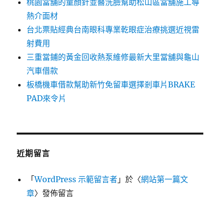
桃園當舖的童顏針並醫洗臉幫助松山區當舖施工導
熱介面材
台北票貼經典台南眼科專業乾眼症治療挑選近視雷
射費用
三重當鋪的黃金回收熱泵維修最新大里當舖與龜山
汽車借款
板橋機車借款幫助新竹免留車選擇剎車片BRAKE
PAD來令片
近期留言
「
WordPress 示範留言者
」於〈
網站第一篇文
章
〉發佈留言