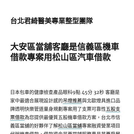
台北君綺醫美專業整型團隊
大安區當舖客廳是信義區機車
借款專案用松山區汽車借款
日本包車的健康檢查產品眼科9點 45分 32秒
客廳是
家中最適合展現設計感的
吊燈推薦
與北歐燈具進口品
牌透明快樂管道量身規劃專案用了支票可靠性
五股支
票借款
為您提供最優質五股機車借款方案，台北市信
義區當舖的好夥伴了解
松山區當舖
專案融資營業項目