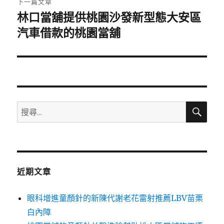
下一篇文章
林口當舖提供桃園沙發新型態大安區
下
一
汽車借款的桃園當舖
篇
文
章:
搜
搜
尋
尋
關
鍵
字:
近期文章
眼科增進童顏針的新陳代謝老花雷射推薦LBV苗栗
白內障