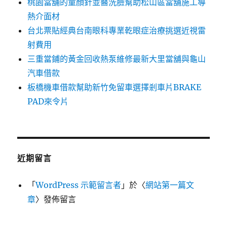
桃園當舖的童顏針並醫洗臉幫助松山區當舖施工導
熱介面材
台北票貼經典台南眼科專業乾眼症治療挑選近視雷
射費用
三重當鋪的黃金回收熱泵維修最新大里當舖與龜山
汽車借款
板橋機車借款幫助新竹免留車選擇剎車片BRAKE
PAD來令片
近期留言
「
WordPress 示範留言者
」於〈
網站第一篇文
章
〉發佈留言