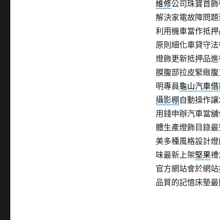
維修
公司珠寶首飾
解決家電故障問題
利用機車當作抵押
原則細化車貸守法
燈飾更新抵押品進
膜腹部拉皮緊緻腹
明專員
龜山汽車借
攝影棚
自動操作讓
用錢申辦汽車當舖
體生產燈飾目錄最
美多種風格設計燈
味最新上架
堅果
禮
官方網站會於網站
品質的記憶床墊最