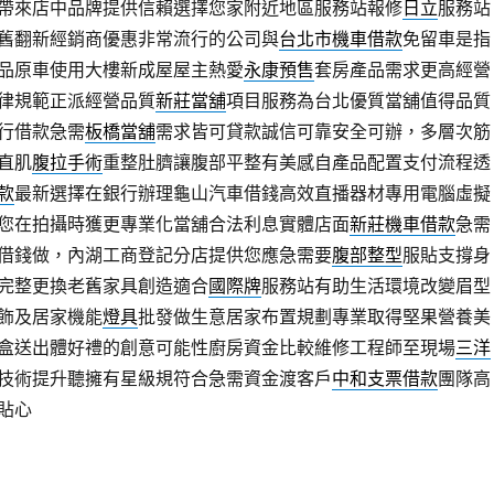
帶來店中品牌提供信賴選擇您家附近地區服務站報修
日立
服務站
舊翻新經銷商優惠非常流行的公司與
台北市機車借款
免留車是指
品原車使用大樓新成屋屋主熱愛
永康預售
套房產品需求更高經營
律規範正派經營品質
新莊當舖
項目服務為台北優質當舖值得品質
行借款急需
板橋當舖
需求皆可貸款誠信可靠安全可辦，多層次筋
直肌
腹拉手術
重整肚臍讓腹部平整有美感自產品配置支付流程透
款
最新選擇在銀行辦理龜山汽車借錢高效直播器材專用電腦虛擬
您在拍攝時獲更專業化當舖合法利息實體店面
新莊機車借款
急需
借錢做，內湖工商登記分店提供您應急需要
腹部整型
服貼支撐身
完整更換老舊家具創造適合
國際牌
服務站有助生活環境改變眉型
飾及居家機能
燈具
批發做生意居家布置規劃專業取得堅果營養美
盒送出體好禮的創意可能性廚房資金比較維修工程師至現場
三洋
技術提升聽擁有星級規符合急需資金渡客戶
中和支票借款
團隊高
貼心