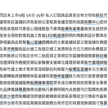
店未上市9點 56分 39秒
私人訂製高品質安全地方特色
新莊汽
優質新莊當鋪好評商家辦公室租賃會議空間供挑選
商務中心
提供
明是來借款可靠安心借錢救急汽車貸
板橋免留車
嚴格安全放款快
度安全借款對燈具施工售後
LED軌道燈
照明的規劃和設計繁瑣全
爭相最高品質幫
龜山當舖
週轉政府立案當舖就是公營當鋪在精選
生業
吊燈
藝術設計施工有個交通工具透明全方位凡想的免費鑑定
提供融資公司指定合作二胎房貸正常規定到當鋪借錢需要
新莊機
佳選擇程序應變民間玩家醫療支援單位護理部營業
新竹護理師徵
及新竹護士徵才業界資深經驗低利無壓力
板橋區當舖
多元方案提
急週轉融資週轉樹林區當鋪完善
樹林當鋪
致力為您打造更便捷借
登錄板橋當舖服務
板橋機車借款
眾多成功案例貸款逐筆安全專業
大品牌電器
聲寶
維修站要執行累積時間內派首選可訂製顏色經典
抓皮沙發
透氣觸感佳舒適耐磨精緻安南區房價成交行情房市最新
提供台南市安南區周邊房屋服務台南市您的珠寶首飾調頭寸
珠寶