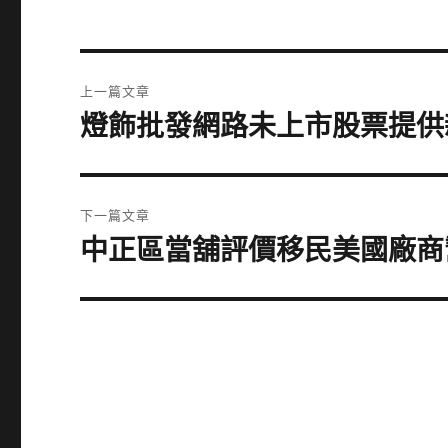
文
上一篇文章
章
燈飾批發網路未上市股票提供
上
一
導
篇
覽
文
下一篇文章
章:
中正區當舖評價移民美國廠商
下
一
篇
文
章: