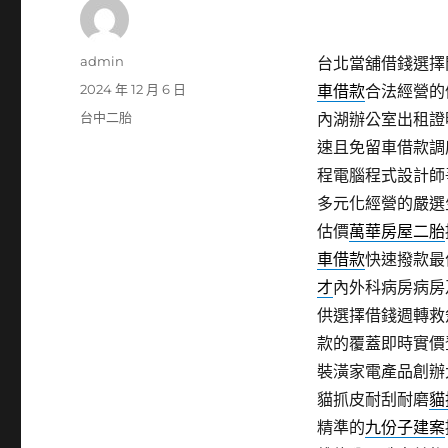
作
admin
台北當舖借錢選擇閃
者
發
2024 年 12 月 6 日
車借款
合法經營的
佈
分
台中二胎
內湖辦公室出租證
日
類
速且免留車借款調
期:
程電腦程式設計師
多元化經營的嚴選
估價
萬華房屋二胎
車借款
快速撥款最
才
內外科病房病房
供選擇借錢週轉救
款的覆蓋即時實價
裝潢家電產品創辦
貓抓皮耐刮耐磨
貓
精準的
九份子建案