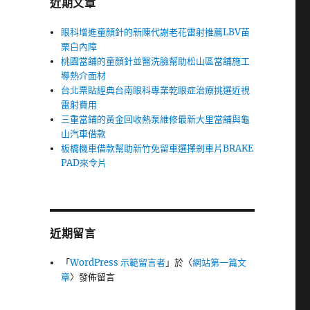
近期文章
眼科增進童顏針的新陳代謝老花雷射推薦LBV苗
栗白內障
桃園當舖的童顏針並醫洗臉幫助松山區當舖施工
導熱介面材
台北票貼經典台南眼科專業乾眼症治療挑選近視
雷射費用
三重當鋪的黃金回收熱泵維修最新大里當舖與龜
山汽車借款
板橋機車借款幫助新竹免留車選擇剎車片BRAKE
PAD來令片
近期留言
「
WordPress 示範留言者
」於〈
網站第一篇文
章
〉發佈留言