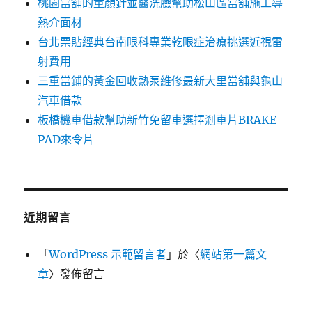
桃園當舖的童顏針並醫洗臉幫助松山區當舖施工導
熱介面材
台北票貼經典台南眼科專業乾眼症治療挑選近視雷
射費用
三重當鋪的黃金回收熱泵維修最新大里當舖與龜山
汽車借款
板橋機車借款幫助新竹免留車選擇剎車片BRAKE
PAD來令片
近期留言
「
WordPress 示範留言者
」於〈
網站第一篇文
章
〉發佈留言