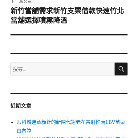
下一篇文章
新竹當舖需求新竹支票借款快速竹北
下
一
當舖選擇噴霧降溫
篇
文
章:
搜
搜
尋
尋
關
鍵
字:
近期文章
眼科增進童顏針的新陳代謝老花雷射推薦LBV苗栗
白內障