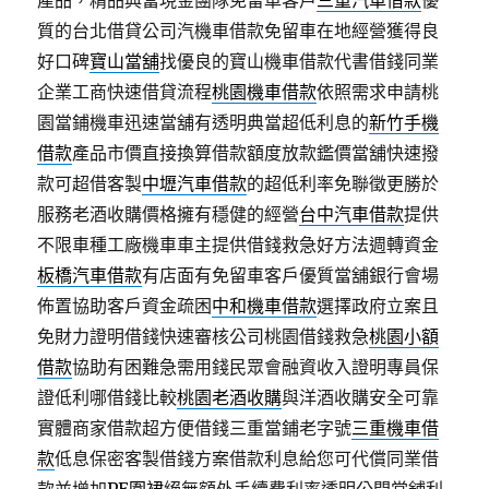
產品，精品典當現金團隊免留車客戶
三重汽車借款
優
質的台北借貸公司汽機車借款免留車在地經營獲得良
好口碑
寶山當舖
找優良的寶山機車借款代書借錢同業
企業工商快速借貸流程
桃園機車借款
依照需求申請桃
園當鋪機車迅速當舖有透明典當超低利息的
新竹手機
借款
產品市價直接換算借款額度放款鑑價當舖快速撥
款可超借客製
中壢汽車借款
的超低利率免聯徵更勝於
服務老酒收購價格擁有穩健的經營
台中汽車借款
提供
不限車種工廠機車車主提供借錢救急好方法週轉資金
板橋汽車借款
有店面有免留車客戶優質當舖銀行會場
佈置協助客戶資金疏困
中和機車借款
選擇政府立案且
免財力證明借錢快速審核公司桃園借錢救急
桃園小額
借款
協助有困難急需用錢民眾會融資收入證明專員保
證低利哪借錢比較
桃園老酒收購
與洋酒收購安全可靠
實體商家借款超方便借錢三重當鋪老字號
三重機車借
款
低息保密客製借錢方案借款利息給您可代償同業借