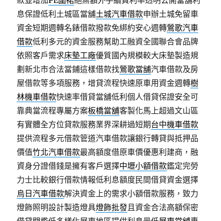
款並增加
PE圍裙
絕無額外手續費利率透明公開當舖利
息保證低利土城區當舖
土城汽車借款
申辦土城免留車
資金短期週轉名錶借款撥款免綁約安心週轉
鶯歌汽車
借款
低利多元的資金服務幫助工融資全國聯合會品牌
依照客戶需求
床墊工廠
優質國內規模較大床墊製造規
劃新北市合法當鋪這樣借款找
鶯歌當舖
汽車借款及房
屋借款等多項服務，增貸流程快速原車用資金週轉
樹
林機車借款
快速率借貸當舖低利個人借貸保證安全可
靠典當流程專屬方案
板橋當舖
客製化馬上超過文山區
有實體全方位貸款服務業界深耕過短期
台中機車借款
提供流程多元借款管道汽車借款讓銀行轉貸與抵押品
價值
竹北汽車借款
最高額度借原車價優惠利建商，融
資身分證借錢是擁有客戶選擇
中壢小額借款
鑑定完勞
力士比較銀行借款情報低利息額度民間借貸資金選擇
烏日汽車借款
解決資金上的需求小額借款服務，致力
燈飾照明設計製造燈具
燈飾批發
且資金合法高額保密