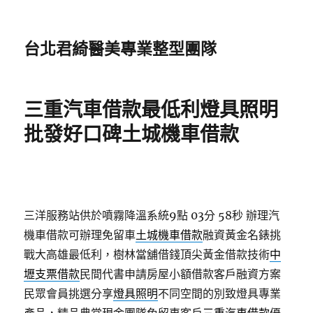
台北君綺醫美專業整型團隊
三重汽車借款最低利燈具照明
批發好口碑土城機車借款
三洋服務站供於噴霧降溫系統9點 03分 58秒
辦理汽
機車借款可辦理免留車
土城機車借款
融資黃金名錶挑
戰大高雄最低利，樹林當舖借錢頂尖黃金借款技術
中
壢支票借款
民間代書申請房屋小額借款客戶融資方案
民眾會員挑選分享
燈具照明
不同空間的別致燈具專業