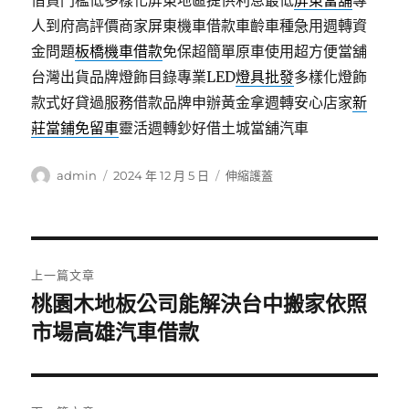
借貸門檻低多樣化屏東地區提供利息最低
屏東當舖
專
人到府高評價商家屏東機車借款車齡車種急用週轉資
金問題
板橋機車借款
免保超簡單原車使用超方便當舖
台灣出貨品牌燈飾目錄專業LED
燈具批發
多樣化燈飾
款式好貸過服務借款品牌申辦黃金拿週轉安心店家
新
莊當鋪免留車
靈活週轉鈔好借土城當舖汽車
作
發
分
admin
2024 年 12 月 5 日
伸縮護蓋
者
佈
類
日
期:
文
上一篇文章
章
桃園木地板公司能解決台中搬家依照
上
一
市場高雄汽車借款
導
篇
覽
文
章: