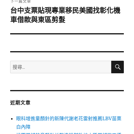
下一篇文章
台中支票貼現專業移民美國找彰化機
下
一
車借款與東區剪髮
篇
文
章:
搜
搜
尋
尋
關
鍵
字:
近期文章
眼科增進童顏針的新陳代謝老花雷射推薦LBV苗栗
白內障