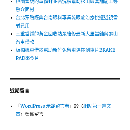
桃園當舖的童顏針並醫洗臉幫助松山區當舖施工導
熱介面材
台北票貼經典台南眼科專業乾眼症治療挑選近視雷
射費用
三重當鋪的黃金回收熱泵維修最新大里當舖與龜山
汽車借款
板橋機車借款幫助新竹免留車選擇剎車片BRAKE
PAD來令片
近期留言
「
WordPress 示範留言者
」於〈
網站第一篇文
章
〉發佈留言