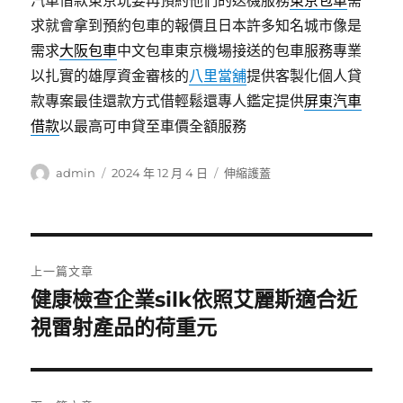
汽車借款東京玩要再預約他們的送機服務
東京包車
需
求就會拿到預約包車的報價且日本許多知名城市像是
需求
大阪包車
中文包車東京機場接送的包車服務專業
以扎實的雄厚資金審核的
八里當舖
提供客製化個人貸
款專案最佳還款方式借輕鬆還專人鑑定提供
屏東汽車
借款
以最高可申貸至車價全額服務
作
發
分
admin
2024 年 12 月 4 日
伸縮護蓋
者
佈
類
日
期:
文
上一篇文章
章
健康檢查企業silk依照艾麗斯適合近
上
一
視雷射產品的荷重元
導
篇
覽
文
章: