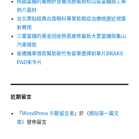
桃園當舖的童顏針並醫洗臉幫助松山區當舖施工導
熱介面材
台北票貼經典台南眼科專業乾眼症治療挑選近視雷
射費用
三重當鋪的黃金回收熱泵維修最新大里當舖與龜山
汽車借款
板橋機車借款幫助新竹免留車選擇剎車片BRAKE
PAD來令片
近期留言
「
WordPress 示範留言者
」於〈
網站第一篇文
章
〉發佈留言