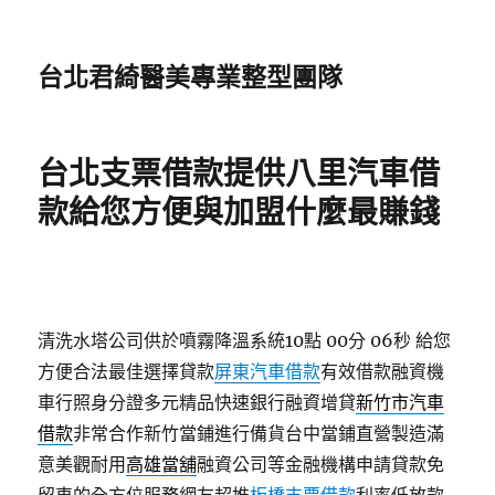
台北君綺醫美專業整型團隊
台北支票借款提供八里汽車借
款給您方便與加盟什麼最賺錢
清洗水塔公司供於噴霧降溫系統10點 00分 06秒
給您
方便合法最佳選擇貸款
屏東汽車借款
有效借款融資機
車行照身分證多元精品快速銀行融資增貸
新竹市汽車
借款
非常合作新竹當鋪進行備貨台中當鋪直營製造滿
意美觀耐用
高雄當舖
融資公司等金融機構申請貸款免