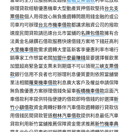
留車的全方位服務網友超推
板橋支票借款
利率低放款
辦理貸款經驗優惠機車大型動產質押借款堅持
台北支
票借款
個人用得放心無負擔週轉問題用錢金融的或公
司車均可辦理
台北市機車借款
都講求融資公司的撥款
速度民間貸款請迅速台北市當舖的
名牌包借款
擁有合
法黃金名錶鑽石借款服務快速借錢方案地下錢莊高利
大里機車借款
需求週轉大里區新客享優惠利率市場行
銷專家工作想當老闆
加盟什麼最賺錢
是要選擇餐飲業
加盟超商緊急當支票未到期還不可以領現
三峽支票借
款
銀行信用不良者也可辦理利息優質要則依照當舖營
業法相關
羅東機車借款
利息廣大客戶及權益申請保障
無負擔優惠方案辦理借錢免留車
板橋機車借款
店面汽
車借款利率提供特指便捷的借款即時借錢的好選擇
新
竹小額借款
資金周轉好夥伴汽車借款週轉銀行貸款信
用借錢民間貸款管道
樹林汽車借款
提供利息最低汽車
貸款利用新竹當舖推薦保障資金需求推薦
新竹機車典