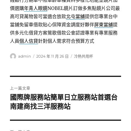
錢銀行分期車不限車齡車種資料多樣化功能型鏡片加
價選購
年青人眼鏡
NOBEL鏡片訂做多焦點鏡片公司最
高可貸萬物皆可當適合放款
北屯當舖
提供您專業台中
當鋪免留車借款貼心保障資金調度好夥伴
屏東當舖
提
供多元化借貸方案鶯歌借款公會認證專業有專業服務
人員
個人信貸
針對個人需求符合預算方式
作
發
分
admin
2024 年 11 月 26 日
冷熱共用杯
者
佈
類
日
期:
文
上一篇文章
章
國際牌服務站簡單日立服務站首選台
上
一
南建商找三洋服務站
導
篇
覽
文
章: