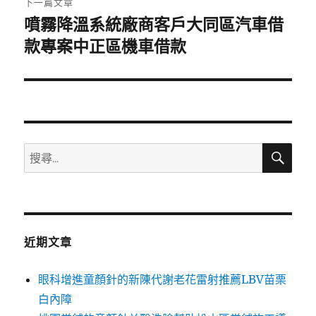
下一篇文章
噴霧降溫系統廠商客戶大同區汽車借
下
一
款專案中正區機車借款
篇
文
章:
搜
搜
尋
尋
關
鍵
字:
近期文章
眼科增進童顏針的新陳代謝老花雷射推薦LBV苗栗
白內障