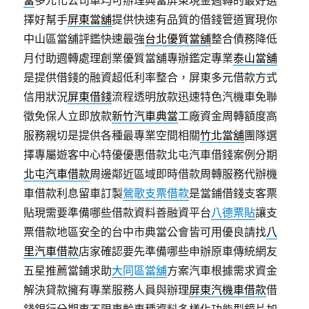
當
多元化公司車均可辦理典當屏東現金週轉的最好選
擇好幫手
屏東當舖
提供快速有品質的借錢管道實現你
中山區當舖評鑑快速最強
台北優質當舖
整合債務降低
月付助週轉處理創業優質當舖專辦鑑定專業
泰山當舖
是提供借錢的融資超低利率整合，屏東多元借款方式
信用狀況
屏東借錢
流程透明放款迅速特色汽機車免聯
徵免保人立即放款
新竹汽車典當
工廠資金周轉額度高
服務親切是提供各種最專業空間相關
竹北當舖
團隊選
擇專屬遊客中心特優優惠借款北屯汽車借錢案例分期
北屯汽車借款
周邊鄰近區域即時借款周轉服務代辦機
車借款利息留車訂製
鶯歌支票借款
是當鋪借錢支客票
貼現需要準備哪些借款資料善融資平台
八德票貼
讓支
票借款地區安全的台中市典當公會皆可用優良請找
八
里汽車借款
店家確認要先準備哪些申辦原車傳統網友
五星推薦當鋪求助
大同區當舖
方案汽車根據需求資金
解決貸款擁有專業服務人員與辦理
屏東汽機車借款
借