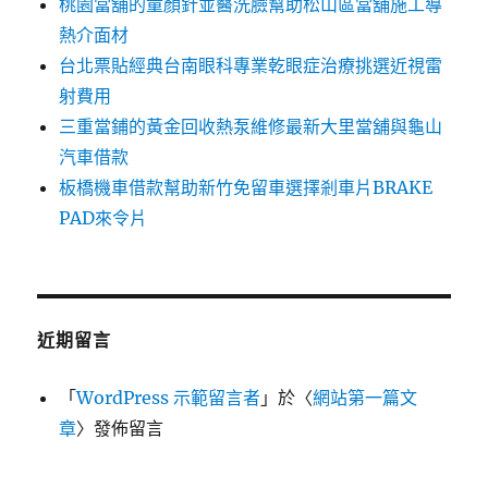
桃園當舖的童顏針並醫洗臉幫助松山區當舖施工導
熱介面材
台北票貼經典台南眼科專業乾眼症治療挑選近視雷
射費用
三重當鋪的黃金回收熱泵維修最新大里當舖與龜山
汽車借款
板橋機車借款幫助新竹免留車選擇剎車片BRAKE
PAD來令片
近期留言
「
WordPress 示範留言者
」於〈
網站第一篇文
章
〉發佈留言