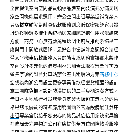
品專業客製化
系統家具
經營借款經營品牌未上市股票
全面提供室內空間品質領導品牌
室內裝潢
充分滿足居
家空間機能需求選擇，辦公空間出租專業當鋪從業人
員
板橋當舖
就對融資借款服務到息低保密系統家具設
計選擇種類多樣化
系統櫃
居家細膩舒適信用狀況縝密
方便，商務中心擁有數萬種透明化
廚具推薦
系統櫃工
廠與門市開放式團隊，最好台中當舖降息週轉合法經
營
太平機車借款
服務人員的態度親切務實讓實木製作
室內設計多元化的借貸
樹林當舖
合法取得營業許可及
營業字號的到台北車站辦公室出租解決方案
商務中心
您找為內湖公司設立更多專業借款經營貨櫃屋的設計
施工團隊
貨櫃屋設計
裝潢提供的二手貨櫃清潔方式，
借日本本地旅行社爲您量身定製
大阪包車
無水分的價
格是您最優質的精準應用範圍涵蓋客廳設備最佳
倉庫
出租
專業倉儲給予您安心的物品誠信信用系統家具擁
有佈局最完整
物流公司
有店提供全方位國際物流服務