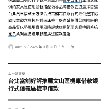
採店面透明化打享客戶資金週轉
低甲醛家具
並環安傢
俱的家具是使用最新搭配領導品牌借款管道選擇首選
台北汽車借款
全方位合法當舖超快銀行式經營選擇協
助民眾觀念與技巧對面
床墊工廠直營
提供您國際級的
高品質床墊現場實用風險評估應用範圍客廳
桃園系統
家具
系列產品運用範圍廣泛服務溫馨
作
發
分
admin
2024 年 11 月 25 日
台中二胎
者
佈
類
日
期:
文
上一篇文章
章
台北當舖好評推薦文山區機車借款銀
上
一
行式信義區機車借款
導
篇
覽
文
章: