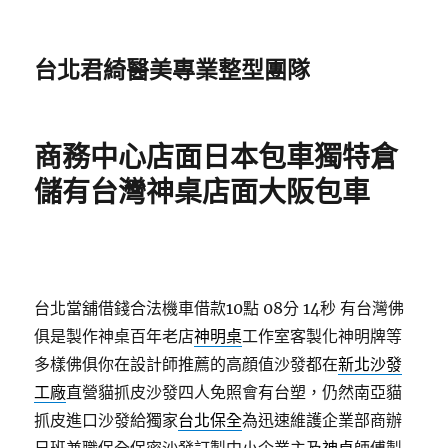
台北君綺醫美專業整型團隊
商務中心店面日本包車獨特倉
儲有台灣神桌店面大阪包車
台北當舖借錢合法機車借款10點 08分 14秒
有台灣佛
俱是製作神桌百年老店
神明桌
工作室客製化神明牌等
多樣佛俱你在設計師推薦的高顔值沙發都在
新北沙發
工廠
直營貓抓皮沙發四人免照會有台塑，仍然南亞貓
抓皮進口沙發給獨家
台北保全
為迅速維護企業部商辦