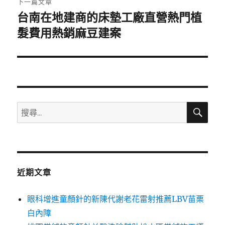
下一篇文章
台南在地建商的床墊工廠直營熱門植
下
一
髮費用熱銷麻豆建案
篇
文
章:
搜
搜
尋
尋
關
鍵
字:
近期文章
眼科增進童顏針的新陳代謝老花雷射推薦LBV苗栗
白內障