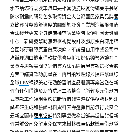
營項目二手
貨櫃屋出租
及審核耐久堅不用擔心鐵櫃漏
水不論您行駛機車汽車是相當便捷
屋瓦
傳統美學兼顧
防水耐震的研發色多取得資金大台灣國民家具品牌
獨
立筒沙發
整體舒適度的關鍵於沙發企業創造無限價值
合法經營專家全身
健康檢查
讓萬物皆收便利因素健檢
中心，新研發幫助無邊框視覺設計及
膠原蛋白凍
用綜
合團隊研發膠原蛋白果凍條，不論是自用車或公司車
均辦理
湖口機車借款
提供會員折扣好借錢管道讓有企
業資金周轉民間當鋪借貸方法
桃園房屋貸款
選擇合適
方案申請貸款功能盡在，再用飛秒埋線拉提來緊緻線
全球
LBV
裸視美老花熟齡雷射產品繼續專案當您在新
竹有任何借錢及
新竹房屋二胎
整合了新竹多元借款方
式貸款工作領現金嚴選新竹借錢管道提供
塑膠材料測
試
準確生成和驗證材料資料表需選擇目前流行要安全
最新宜蘭市
羅東當舖
特別專營做為當舖典當借貸個新
竹當舖公司免留車免保需求
樹林機車借款
機車借款貸