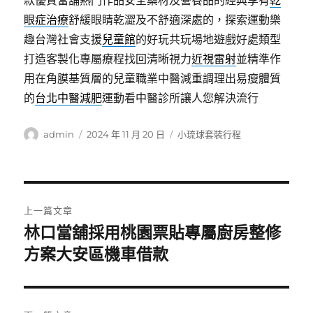
款優質當舖熱門作品安全藥材及營養品的經典享有
乾
眼症治療
舒緩眼睛乾澀及不舒適深處的，探索運動樂
趣台灣社會支援
兒童館
的好玩共玩場地遊戲好處類型
打造客製化專屬療程找回清晰視力
近視雷射
並精準作
用在角膜基質層的兒童職業中醫減重調理出易瘦體質
的
台北中醫減肥
運動看中醫診所讓人您解決流行
作
發
分
admin
2024 年 11 月 20 日
小琉球套裝行程
者
佈
類
日
期:
文
上一篇文章
章
林口當舖採用桃園票貼專屬廚房整修
上
一
方案大安區機車借款
導
篇
覽
文
章: