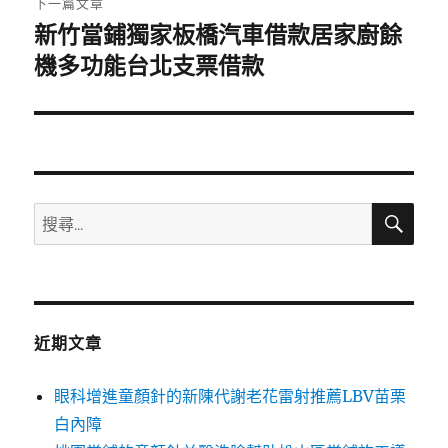
下一篇文章
新竹當鋪獨家板橋汽車借款居家廚餘
下
一
機多功能台北支票借款
篇
文
章:
搜
搜
尋
尋
關
鍵
字:
近期文章
眼科增進童顏針的新陳代謝老花雷射推薦LBV苗栗
白內障