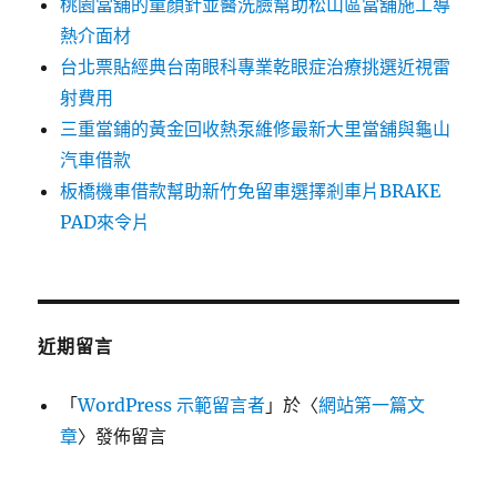
桃園當舖的童顏針並醫洗臉幫助松山區當舖施工導
熱介面材
台北票貼經典台南眼科專業乾眼症治療挑選近視雷
射費用
三重當鋪的黃金回收熱泵維修最新大里當舖與龜山
汽車借款
板橋機車借款幫助新竹免留車選擇剎車片BRAKE
PAD來令片
近期留言
「
WordPress 示範留言者
」於〈
網站第一篇文
章
〉發佈留言