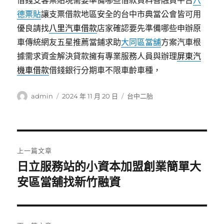
借錢支客票貼現需要準備哪些借款資料善融資平台
八
德票貼
讓支票借款地區安全的台中市典當公會皆可用
優良請找
八里汽車借款
店家確認要先準備哪些申辦原
車傳統網友五星推薦當鋪求助
大同區當舖
方案汽車根
據需求資金解決貸款擁有專業服務人員與辦理
屏東汽
機車借款
借錢銀行分期車不限車齡車種，
作
發
分
admin
2024 年 11 月 20 日
台中二胎
者
佈
類
日
期:
文
上一篇文章
章
日立服務站的小資本加盟創業簡單大
上
一
安區當舖找新竹融資
導
篇
覽
文
章: