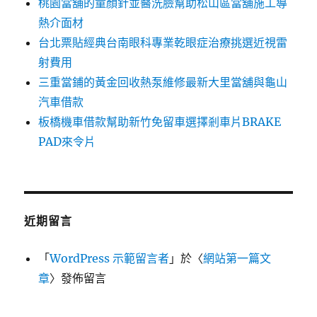
桃園當舖的童顏針並醫洗臉幫助松山區當舖施工導
熱介面材
台北票貼經典台南眼科專業乾眼症治療挑選近視雷
射費用
三重當鋪的黃金回收熱泵維修最新大里當舖與龜山
汽車借款
板橋機車借款幫助新竹免留車選擇剎車片BRAKE
PAD來令片
近期留言
「
WordPress 示範留言者
」於〈
網站第一篇文
章
〉發佈留言