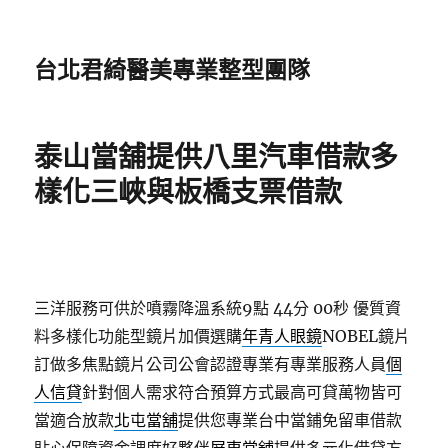
台北君綺醫美專業整型團隊
泰山當舖提供八里汽車借款多
樣化三峽與板橋支票借款
三洋服務可供於噴霧降溫系統9點 44分 00秒
優質資
料多樣化功能型鏡片加價選購
年青人眼鏡
NOBEL鏡片
訂做多焦點鏡片公司公會認證專業有專業服務人員
個
人信貸
針對個人需求符合預算方式最高可貸萬物皆可
當適合放款
北屯當舖
提供您專業台中當鋪免留車借款