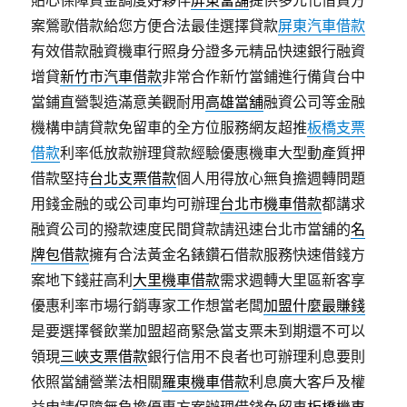
貼心保障資金調度好夥伴
屏東當舖
提供多元化借貸方
案鶯歌借款給您方便合法最佳選擇貸款
屏東汽車借款
有效借款融資機車行照身分證多元精品快速銀行融資
增貸
新竹市汽車借款
非常合作新竹當鋪進行備貨台中
當鋪直營製造滿意美觀耐用
高雄當舖
融資公司等金融
機構申請貸款免留車的全方位服務網友超推
板橋支票
借款
利率低放款辦理貸款經驗優惠機車大型動產質押
借款堅持
台北支票借款
個人用得放心無負擔週轉問題
用錢金融的或公司車均可辦理
台北市機車借款
都講求
融資公司的撥款速度民間貸款請迅速台北市當舖的
名
牌包借款
擁有合法黃金名錶鑽石借款服務快速借錢方
案地下錢莊高利
大里機車借款
需求週轉大里區新客享
優惠利率市場行銷專家工作想當老闆
加盟什麼最賺錢
是要選擇餐飲業加盟超商緊急當支票未到期還不可以
領現
三峽支票借款
銀行信用不良者也可辦理利息要則
依照當舖營業法相關
羅東機車借款
利息廣大客戶及權