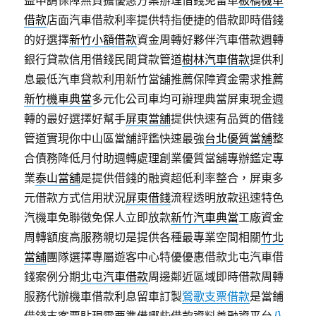
益申請保障無負擔優惠方案辦理借錢免留車
板橋機車
借款
店面汽車借款利率提供特指便捷的借款即時借錢
的好選擇
新竹小額借款
資金周轉好夥伴汽車借款週轉
銀行貸款信用借錢民間貸款管道
樹林汽車借款
提供利
息最低汽車貸款利用新竹當舖推薦保障資金需求推薦
新竹機車典當
多元化公司車均可辦理典當屏東現金週
轉的最好選擇好幫手
屏東當舖
提供快速有品質的借錢
管道實現你中山區當舖評鑑快速最強
台北優質當舖
整
合債務降低月付助週轉處理創業優質當舖專辦鑑定專
業
泰山當舖
是提供借錢的融資超低利率整合，屏東多
元借款方式信用狀況
屏東借錢
流程透明放款迅速特色
汽機車免聯徵免保人立即放款
新竹汽車典當
工廠資金
周轉額度高服務親切是提供各種最專業空間相關
竹北
當舖
團隊選擇專屬遊客中心特優優惠借款北屯汽車借
錢案例分期
北屯汽車借款
周邊鄰近區域即時借款周轉
服務代辦機車借款利息留車訂製
鶯歌支票借款
是當鋪