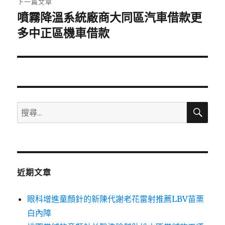
下一篇文章
噴霧降溫系統廠商大同區汽車借款更
下
一
多中正區機車借款
篇
文
章:
搜
搜
尋
尋
關
鍵
字:
近期文章
眼科增進童顏針的新陳代謝老花雷射推薦LBV苗栗
白內障