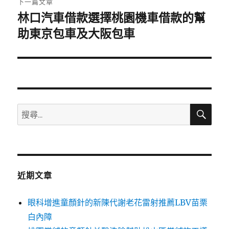
下一篇文章
林口汽車借款選擇桃園機車借款的幫
下
一
助東京包車及大阪包車
篇
文
章:
搜
搜
尋
尋
關
鍵
字:
近期文章
眼科增進童顏針的新陳代謝老花雷射推薦LBV苗栗
白內障