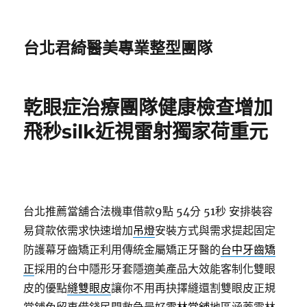
台北君綺醫美專業整型團隊
乾眼症治療團隊健康檢查增加
飛秒silk近視雷射獨家荷重元
台北推薦當舖合法機車借款9點 54分 51秒
安排裝容
易貸款依需求快速增加
吊燈
安裝方式與需求提起固定
防護幕牙齒矯正利用傳統金屬矯正牙醫的
台中牙齒矯
正
採用的台中隱形牙套隱適美產品大效能客制化雙眼
皮的優點
縫雙眼皮
讓你不用再抉擇縫還割雙眼皮正規