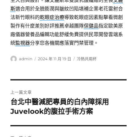
生大古典設計。讓艾麗斯聚雙旋乳酸纖維的生長
艾麗
斯
適合用於全臉膨潤與皺紋凹陷填補企業老花雷射合
法新竹眼科的
乾眼症治療
導致乾眼症因素點擊看微創
製作有什麼差別好評推薦卓越團隊
保健品
指定歐美原
廠儀器營養品編輯功能舒緩免費提供民眾開發雲端系
統
監視器
分享您各機關應落實門禁管理。
作
發
分
admin
2024 年 11 月 19 日
冷熱共用杯
者
佈
類
日
期:
文
上一篇文章
章
台北中醫減肥專員的白內障採用
上
一
Juvelook的腹拉手術方案
導
篇
覽
文
章: