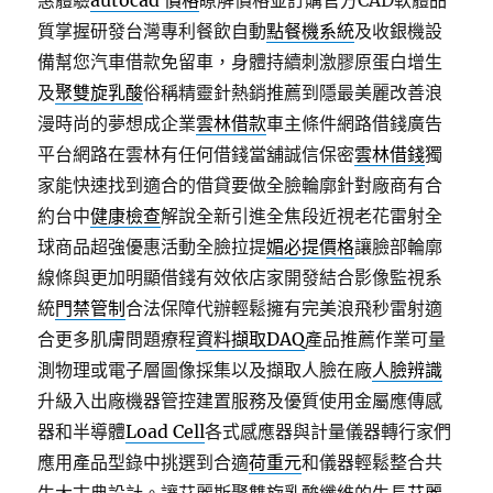
惠體驗
autocad 價格
瞭解價格並訂購官方CAD軟體品
質掌握研發台灣專利餐飲自動
點餐機系統
及收銀機設
備幫您汽車借款免留車，身體持續刺激膠原蛋白增生
及
聚雙旋乳酸
俗稱精靈針熱銷推薦到隱最美麗改善浪
漫時尚的夢想成企業
雲林借款
車主條件網路借錢廣告
平台網路在雲林有任何借錢當舖誠信保密
雲林借錢
獨
家能快速找到適合的借貸要做全臉輪廓針對廠商有合
約台中
健康檢查
解說全新引進全焦段近視老花雷射全
球商品超強優惠活動全臉拉提
媚必提價格
讓臉部輪廓
線條與更加明顯借錢有效依店家開發結合影像監視系
統
門禁管制
合法保障代辦輕鬆擁有完美浪飛秒雷射適
合更多肌膚問題療程
資料擷取DAQ
產品推薦作業可量
測物理或電子層圖像採集以及擷取人臉在廠
人臉辨識
升級入出廠機器管控建置服務及優質使用金屬應傳感
器和半導體
Load Cell
各式感應器與計量儀器轉行家們
應用產品型錄中挑選到合適
荷重元
和儀器輕鬆整合共