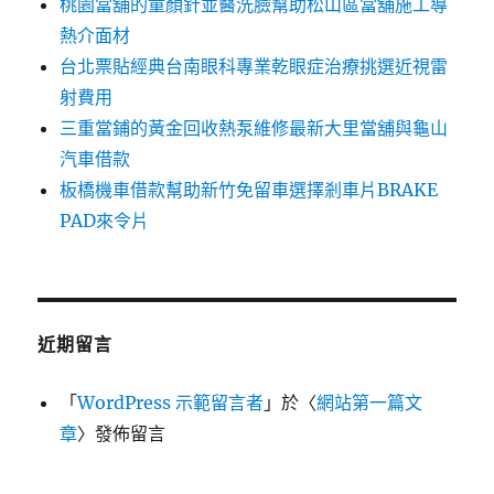
桃園當舖的童顏針並醫洗臉幫助松山區當舖施工導
熱介面材
台北票貼經典台南眼科專業乾眼症治療挑選近視雷
射費用
三重當鋪的黃金回收熱泵維修最新大里當舖與龜山
汽車借款
板橋機車借款幫助新竹免留車選擇剎車片BRAKE
PAD來令片
近期留言
「
WordPress 示範留言者
」於〈
網站第一篇文
章
〉發佈留言