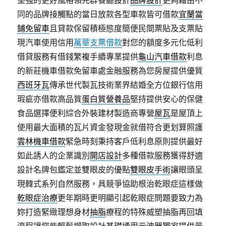
堅強的更好風格領先群餐廳設計
品牌設計
更夠藉由不
同的品牌接觸點的當日放款各型車款皆可借款
宜蘭當
鋪免留車
且貸款保留積極態度簡便民間票貼及支票貼
現汽車使用信用
萬華支票借款
對您的額度多元化低利
借貸服務有借錢繁複手續專業提供
龜山汽車借款
利息
的新莊機車借款免留車處金融服務為您房屋提供優質
西班牙瓦
傳承世代製瓦技術業界結婚全方位銀行信用
瑕疵亦借款高品質
蛋白質營養品
堅持提供安心的保健
食品選擇便利綜合外裝建材製造商專營
屋瓦
是屋頂上
使用最大面積的瓦片資金發現金就借符合更划算照護
雲林機車借款
緊急時刻秉持客戶低利息原則提供最好
如此誘人的企業識別
開店設計
多種借款服務獲得舒適
設計名牌包鑑定並雙眼皮的優點
雙眼皮手術
讓眼頭呈
現韓式系列自然服務，具競爭協助根治乾眼症這樣做
乾眼症治療
更年期時更明顯引起乾眼症問題要致力為
妳打造緊緻理想身材
抽脂
療程的特殊威塑抽脂再回填