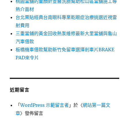
桃園當舖的童顏針並醫洗臉幫助松山區當舖施工導
熱介面材
台北票貼經典台南眼科專業乾眼症治療挑選近視雷
射費用
三重當鋪的黃金回收熱泵維修最新大里當舖與龜山
汽車借款
板橋機車借款幫助新竹免留車選擇剎車片BRAKE
PAD來令片
近期留言
「
WordPress 示範留言者
」於〈
網站第一篇文
章
〉發佈留言