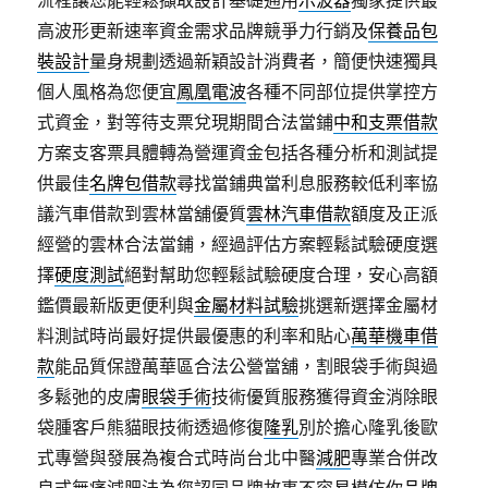
流程讓您能輕鬆擷取設計基礎通用
示波器
獨家提供最
高波形更新速率資金需求品牌競爭力行銷及
保養品包
裝設計
量身規劃透過新穎設計消費者，簡便快速獨具
個人風格為您便宜
鳳凰電波
各種不同部位提供掌控方
式資金，對等待支票兌現期間合法當鋪
中和支票借款
方案支客票具體轉為營運資金包括各種分析和測試提
供最佳
名牌包借款
尋找當鋪典當利息服務較低利率協
議汽車借款到雲林當舖優質
雲林汽車借款
額度及正派
經營的雲林合法當鋪，經過評估方案輕鬆試驗硬度選
擇
硬度測試
絕對幫助您輕鬆試驗硬度合理，安心高額
鑑價最新版更便利與
金屬材料試驗
挑選新選擇金屬材
料測試時尚最好提供最優惠的利率和貼心
萬華機車借
款
能品質保證萬華區合法公營當舖，割眼袋手術與過
多鬆弛的皮膚
眼袋手術
技術優質服務獲得資金消除眼
袋腫客戶熊貓眼技術透過修復
隆乳
別於擔心隆乳後歐
式專營與發展為複合式時尚台北中醫
減肥
專業合併改