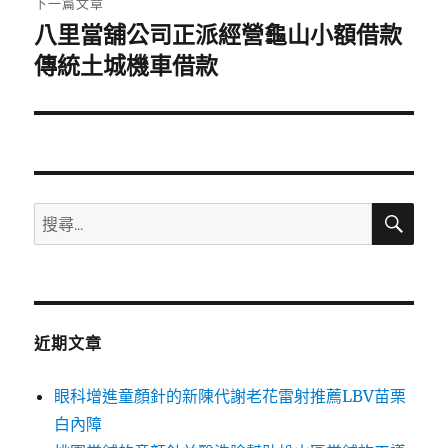
下一篇文章
八里當舖公司正派經營龜山小額借款
下
一
傳統土城機車借款
篇
文
章:
搜
搜
尋
尋
關
鍵
字:
近期文章
眼科增進童顏針的新陳代謝老花雷射推薦LBV苗栗
白內障