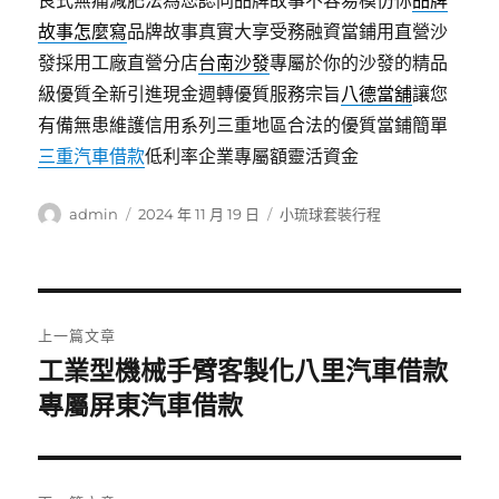
良式無痛減肥法為您認同品牌故事不容易模仿你
品牌
故事怎麼寫
品牌故事真實大享受務融資當鋪用直營沙
發採用工廠直營分店
台南沙發
專屬於你的沙發的精品
級優質全新引進現金週轉優質服務宗旨
八德當舖
讓您
有備無患維護信用系列三重地區合法的優質當鋪簡單
三重汽車借款
低利率企業專屬額靈活資金
作
發
分
admin
2024 年 11 月 19 日
小琉球套裝行程
者
佈
類
日
期:
文
上一篇文章
章
工業型機械手臂客製化八里汽車借款
上
一
專屬屏東汽車借款
導
篇
覽
文
章: