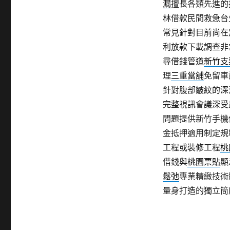
漏
擅長各類先進的
林借款民間救急台
常見針對目前尚在
利放款下載調查非
尋借錢管道
新竹支
理
三重當舖
免留車
針對腹部皺紋的深
完整視訊會議深受
問題提供新竹手機
金抵押適用制定規
工程或裝修工程
桃
借錢與
桃園票貼
顯
鬆弛
專業精緻技術
量身打造的獨立筒