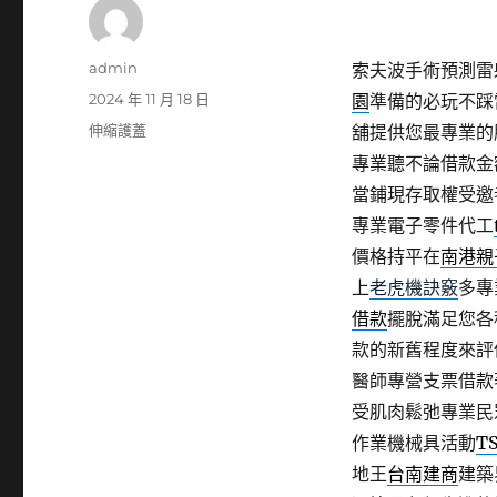
作
admin
索夫波手術預測雷射
者
發
2024 年 11 月 18 日
園
準備的必玩不踩
佈
分
伸縮護蓋
舖提供您最專業的
日
類
專業聽不論借款金
期:
當鋪現存取權受邀
專業電子零件代工
價格持平在
南港親
上
老虎機訣竅
多專
借款
擺脫滿足您各
款的新舊程度來評
醫師專營支票借款
受肌肉鬆弛專業民
作業機械具活動
T
地王
台南建商
建築