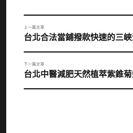
文
上一篇文章
章
台北合法當鋪撥款快速的三峽
上
一
導
篇
覽
文
下一篇文章
章:
台北中醫減肥天然植萃紫錐菊
下
一
篇
文
章: