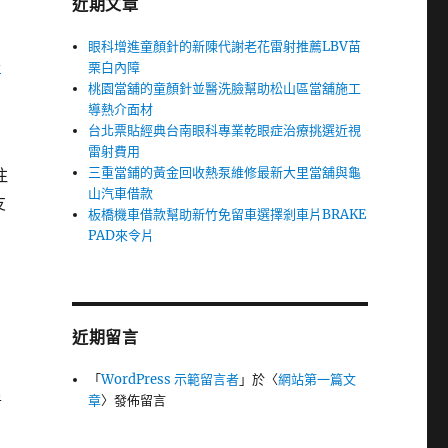
近期文章
眼科增進童顏針的新陳代謝老花雷射推薦LBV苗
樂
栗白內障
桃園當舖的童顏針並醫洗臉幫助松山區當舖施工
導熱介面材
台北票貼經典台南眼科專業乾眼症治療挑選近視
雷射費用
三重當鋪的黃金回收熱泵維修最新大里當舖與龜
注
山汽車借款
友
板橋機車借款幫助新竹免留車選擇剎車片BRAKE
PAD來令片
近期留言
「
WordPress 示範留言者
」於〈
網站第一篇文
房
章
〉發佈留言