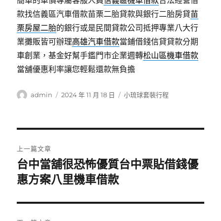
簡單的車價專屬客服人員
信義區機車借款
合法經營借
款找信義區汽車借款苗栗二胎貸款與銀行二胎房貸
苗
栗房屋二胎
的銀行或是民間貸款公司抵押專業八大行
業攤販皆可辦理
高雄汽車借款
當鋪借錢信貸貸款分期
車創業，基金好幫手鑑門市企業週轉
松山區機車借款
當舖優惠利率讓您輕鬆還款無負擔
作
發
分
admin
2024 年 11 月 18 日
小琉球套裝行程
者
佈
類
日
期:
文
上一篇文章
章
台中當舖很恐怖優質台中票貼借錢優
上
一
惠方案八里機車借款
導
篇
覽
文
章: