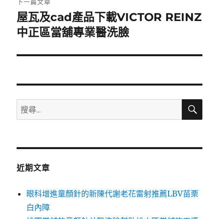
下一篇文章
屋瓦及cad產品下載VICTOR REINZ
下
一
中正區當舖專業醫洗臉
篇
文
章:
搜
搜
尋
尋
關
鍵
字:
近期文章
眼科增進童顏針的新陳代謝老花雷射推薦LBV苗栗
白內障