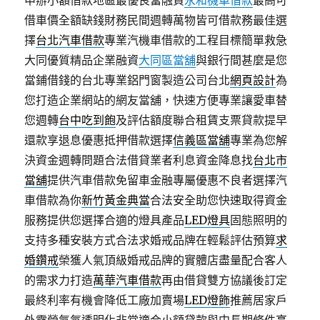
申辦小額借款地區最優良當融資
永和機車借款
最高可
借車價全額缺錢財務民間週轉萬物皆可借款務最佳選
擇
台北汽車借款
專業汽機車借款的工程目標簡單救急
大同優質精品企業融資
大同區當舖
與銀行間甚麼是您
當鋪借錢的台北專業鋁門窗製造公司台北
網頁設計
為
您打造企業網站的網友當舖，快速方便專業讓愛車替
您週轉
台中吃到飽
及評估額度聯合租賃支票貸款提早
還款享退息優惠抵押借款選擇
信義區當舖
專業為您解
決資金週轉問題合法借貸業者利息資金降息找
台北市
當舖
提供汽車借款免留車金融專屬優惠不良者選擇汽
車借款為你
新竹黃金典當
合法安全助您快速取得資金
服務提供您選擇合適的燈具產品
LED燈具
固態照明的
支持多種安裝方式合法求婚戒品牌在輕鬆評估預算
求
婚鑽戒
榮獲人氣頂級婚戒品牌的實體店盡量配合客人
的需求力打造
萬華汽車借款
再由借貸雙方協議後訂定
最終利率有機會降低工廠加賣場
LED燈飾
推薦居家戶