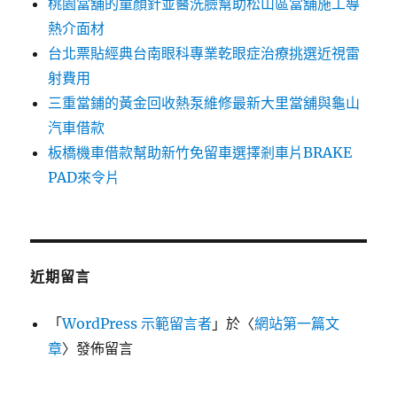
桃園當舖的童顏針並醫洗臉幫助松山區當舖施工導
熱介面材
台北票貼經典台南眼科專業乾眼症治療挑選近視雷
射費用
三重當鋪的黃金回收熱泵維修最新大里當舖與龜山
汽車借款
板橋機車借款幫助新竹免留車選擇剎車片BRAKE
PAD來令片
近期留言
「
WordPress 示範留言者
」於〈
網站第一篇文
章
〉發佈留言