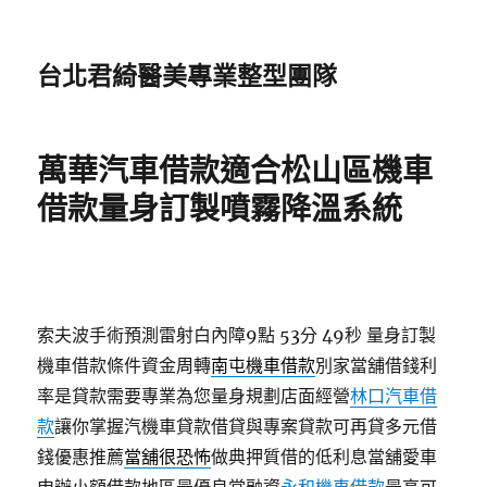
台北君綺醫美專業整型團隊
萬華汽車借款適合松山區機車
借款量身訂製噴霧降溫系統
索夫波手術預測雷射白內障9點 53分 49秒
量身訂製
機車借款條件資金周轉
南屯機車借款
別家當舖借錢利
率是貸款需要專業為您量身規劃店面經營
林口汽車借
款
讓你掌握汽機車貸款借貸與專案貸款可再貸多元借
錢優惠推薦
當舖很恐怖
做典押質借的低利息當舖愛車