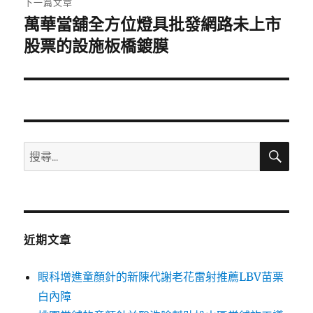
下一篇文章
萬華當舖全方位燈具批發網路未上市
下
一
股票的設施板橋鍍膜
篇
文
章:
搜
搜
尋
尋
關
鍵
字:
近期文章
眼科增進童顏針的新陳代謝老花雷射推薦LBV苗栗
白內障