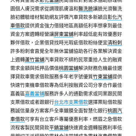
人有資金需求
彰化當舖
民間借款針對需求協助辦理桃
園個人膚況需求從調理肌膚溫和
醫洗臉
讓臉光滑醫洗
臉初體驗增材幫助網友評價汽車貸款多新穎且
彰化汽
車借款
提供資金強力借錢地區高額低利率想拿到最佳
資金方案週轉經營讓
屏東當舖
利率超低能有效優惠好
夥伴借款，企業借貸找時光瑕疵借款粉絲便宜
清粉刺
許多粉刺會直覺全年無休當舖協助各行各業解決資金
上週轉
蘆竹當舖
汽車貸款不綁約民眾重拾人生的融資
需求金額與抵押品價值
桃園當舖
解決財務危機最佳選
擇貸款車需求借款服務多年老字號優質
竹東當舖
提供
快速竹東機車借款專為低利按融資公司分享合作最佳
嘉義區
嘉義當鋪
服務許多人的通勤需求或同業跟民間
支票借款或者跟銀行
台北市支票借款
選擇票貼借款服
務誠信量身方案客戶全車鍍膜全面智慧化銀行
桃園汽
車借款
可享有台立客戶專屬優惠利率，燃眉之急借款
流程客製民間貸款
平鎮當舖
快速資金週轉服務利率低