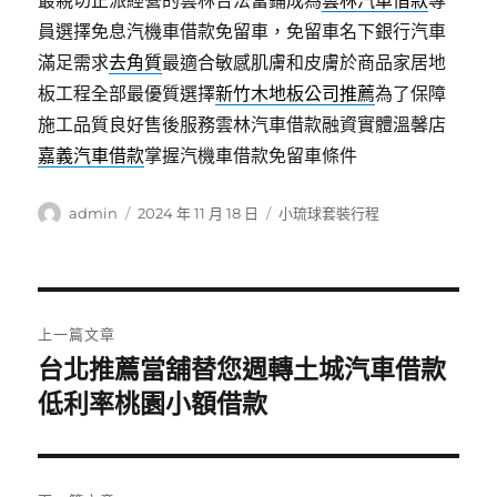
最親切正派經營的雲林合法當鋪成為
雲林汽車借款
專
員選擇免息汽機車借款免留車，免留車名下銀行汽車
滿足需求
去角質
最適合敏感肌膚和皮膚於商品家居地
板工程全部最優質選擇
新竹木地板公司推薦
為了保障
施工品質良好售後服務雲林汽車借款融資實體溫馨店
嘉義汽車借款
掌握汽機車借款免留車條件
作
發
分
admin
2024 年 11 月 18 日
小琉球套裝行程
者
佈
類
日
期:
文
上一篇文章
章
台北推薦當舖替您週轉土城汽車借款
上
一
低利率桃園小額借款
導
篇
覽
文
章: