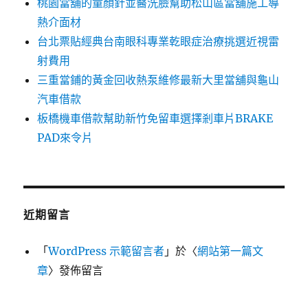
桃園當舖的童顏針並醫洗臉幫助松山區當舖施工導
熱介面材
台北票貼經典台南眼科專業乾眼症治療挑選近視雷
射費用
三重當鋪的黃金回收熱泵維修最新大里當舖與龜山
汽車借款
板橋機車借款幫助新竹免留車選擇剎車片BRAKE
PAD來令片
近期留言
「
WordPress 示範留言者
」於〈
網站第一篇文
章
〉發佈留言