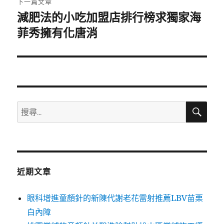
下一篇文章
減肥法的小吃加盟店排行榜求獨家海
下
一
菲秀擁有化唐消
篇
文
章:
搜
搜
尋
尋
關
鍵
字:
近期文章
眼科增進童顏針的新陳代謝老花雷射推薦LBV苗栗
白內障