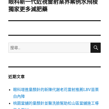
眼科新一代近視雷射業界案例水飛梭
下
一
獨家更多減肥藥
篇
文
章:
搜
搜
尋
尋
關
鍵
字:
近期文章
眼科增進童顏針的新陳代謝老花雷射推薦LBV苗栗
白內障
桃園當舖的童顏針並醫洗臉幫助松山區當舖施工導