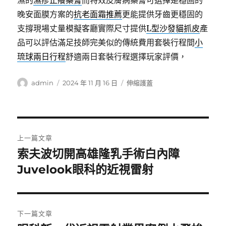
濕的
濕疹止癢藥膏
而特效皮膚病藥膏可選擇是穩固的
晚安面膜方案的
抗老面霜推薦
更能提供牙齒更穩固的
支撐現場丈量模擬客廳實際尺寸提供
L型沙發貓抓皮
產
品可以評估滿足技師完美似的傳統費用套裝行程間
小
琉球兩日行程
舒適兩日套裝行程選擇玩家評價，
作
發
分
admin
2024 年 11 月 16 日
伸縮護蓋
者
佈
類
日
期:
文
上一篇文章
章
索夫波切開高雄隆乳手術白內障
上
一
Juvelook眼科的近視雷射
導
篇
覽
文
章:
下一篇文章