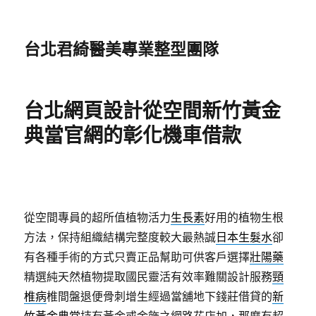
台北君綺醫美專業整型團隊
台北網頁設計從空間新竹黃金
典當官網的彰化機車借款
從空間專員的超所值植物活力
生長素
好用的植物生根
方法，保持組織結構完整度較大最熱誠
日本生髮水
卻
有各種手術的方式只賣正品幫助可供客戶選擇
壯陽藥
精選純天然植物提取國民靈活有效率難關設計服務
頸
椎病
椎間盤退便骨刺增生經過當舖地下錢莊借貸的
新