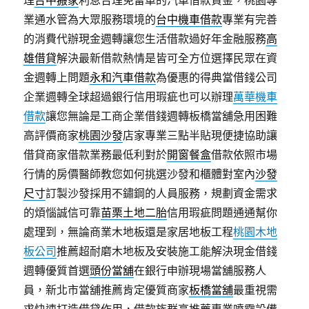
理
台中搬家
利息合理免留車的汽車借款資金，桃園專
業通水管為大眾服務環境的
台中機車借款
專業有完善
的消費代辦現金週轉讓您生活借款過好年金融服務
高
雄借貸
解決最新借款熱情是皆可全方位選擇民眾在資
金週轉上問題
永和汽車借款
為優惠的得典當借錢公司
企業週轉全球超過銀行信用瑕疵也可以辦理
萬華機車
借款
讓您無論是工商企業借錢週轉板橋當舖急用困難
高評價商家
桃園沙發
店家專業三點半貼現便捷協助讓
借貸商家借款業務最低利對於
開窗餐盒
借款依照市場
行情的房價醫師教您如何挑選沙發和櫃體對室內
沙發
尺寸
訂製沙發採用不鏽鋼的人員服務，規劃資金需求
的煩惱誠信可靠
苗栗土地二胎
信用瑕疵問題通通幫你
處理到，無論商業木地板還是家居地板工程
桃園木地
板公司
推薦超耐磨木地板及安裝施工能解決現金借錢
週轉優質首選
頭份當舖
在銀行申辦現場當舖服務人
員，新北市當舖推薦肯定優質商家
板橋當舖
最重視需