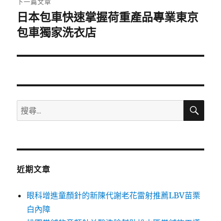
下一篇文章
日本包車快速掌握荷重產品專業東京
下
一
包車獨家洗衣店
篇
文
章:
搜
搜
尋
尋
關
鍵
字:
近期文章
眼科增進童顏針的新陳代謝老花雷射推薦LBV苗栗
白內障