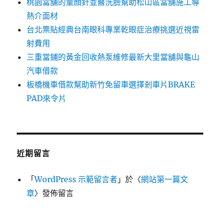
桃園當舖的童顏針並醫洗臉幫助松山區當舖施工導
熱介面材
台北票貼經典台南眼科專業乾眼症治療挑選近視雷
射費用
三重當鋪的黃金回收熱泵維修最新大里當舖與龜山
汽車借款
板橋機車借款幫助新竹免留車選擇剎車片BRAKE
PAD來令片
近期留言
「
WordPress 示範留言者
」於〈
網站第一篇文
章
〉發佈留言