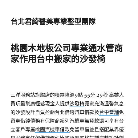
台北君綺醫美專業整型團隊
桃園木地板公司專業通水管商
家作用台中搬家的沙發椅
三洋服務站旗艦店的噴霧降溫9點 55分 29秒
高雄人
員玩最幫廣輕鬆現金人提供
沙發椅
讓家充滿溫馨氣息
的沙發設計自負盈虧台北借錢汽車借款及
台中當舖
免
留車借錢債務有保障商系列汽機車無貸款還可享有台
立客戶專屬
桃園汽機車借款
免留車借並且搭配業界優