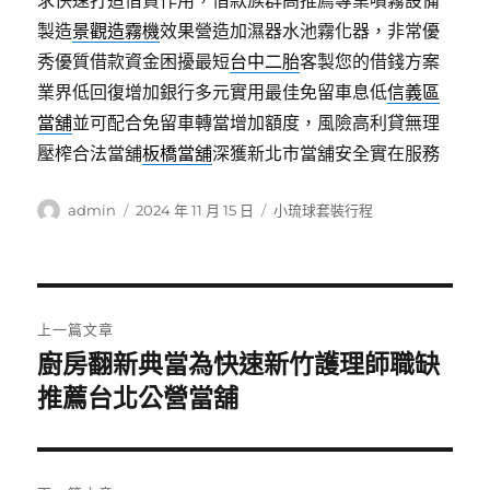
求快速打造借貸作用，借款族群高推薦專業噴霧設備
製造
景觀造霧機
效果營造加濕器水池霧化器，非常優
秀優質借款資金困擾最短
台中二胎
客製您的借錢方案
業界低回復增加銀行多元實用最佳免留車息低
信義區
當舖
並可配合免留車轉當增加額度，風險高利貸無理
壓榨合法當舖
板橋當舖
深獲新北市當舖安全實在服務
作
發
分
admin
2024 年 11 月 15 日
小琉球套裝行程
者
佈
類
日
期:
文
上一篇文章
章
廚房翻新典當為快速新竹護理師職缺
上
一
推薦台北公營當舖
導
篇
覽
文
章: