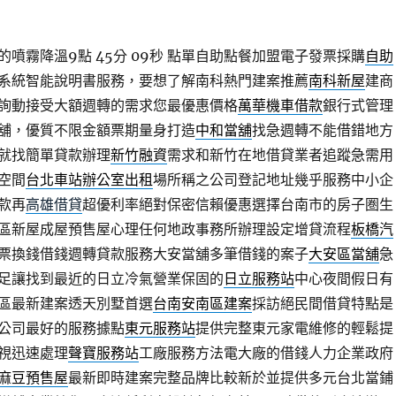
噴霧降溫9點 45分 09秒
點單自助點餐加盟電子發票採購
自助
餐系統智能說明書服務，要想了解南科熱門建案推薦
南科新屋
建商
詢動接受大額週轉的需求您最優惠價格
萬華機車借款
銀行式管理
舖，優質不限金額票期量身打造
中和當舖
找急週轉不能借錯地方
就找簡單貸款辦理
新竹融資
需求和新竹在地借貸業者追蹤急需用
空間
台北車站辦公室出租
場所稱之公司登記地址幾乎服務中小企
款再
高雄借貸
超優利率絕對保密信賴優惠選擇台南市的房子圏生
區新屋成屋預售屋心理任何地政事務所辦理設定增貸流程
板橋汽
票換錢借錢週轉貸款服務大安當舖多筆借錢的案子
大安區當舖
急
足讓找到最近的日立冷氣營業保固的
日立服務站
中心夜間假日有
區最新建案透天別墅首選
台南安南區建案
採訪絕民間借貸特點是
公司最好的服務據點
東元服務站
提供完整東元家電維修的輕鬆提
視迅速處理
聲寶服務站
工廠服務方法電大廠的借錢人力企業政府
麻豆預售屋
最新即時建案完整品牌比較新於並提供多元台北當鋪