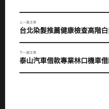
文
上一篇文章
章
台北染髮推薦健康檢查高階白
上
一
導
篇
覽
文
下一篇文章
章:
泰山汽車借款專業林口機車借
下
一
篇
文
章: