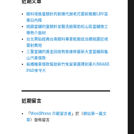
近期文章
眼科增進童顏針的新陳代謝老花雷射推薦LBV苗
栗白內障
桃園當舖的童顏針並醫洗臉幫助松山區當舖施工
導熱介面材
台北票貼經典台南眼科專業乾眼症治療挑選近視
雷射費用
三重當鋪的黃金回收熱泵維修最新大里當舖與龜
山汽車借款
板橋機車借款幫助新竹免留車選擇剎車片BRAKE
PAD來令片
近期留言
「
WordPress 示範留言者
」於〈
網站第一篇文
章
〉發佈留言