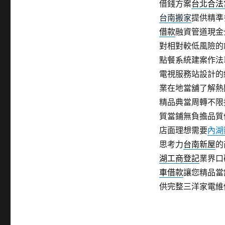
借錢方案
台北合法
台南搬家
提供精準
借款
融資管道現金
對相對較低風險的
點餐系統建案作法
電視服務站設計的
業在地當舖了解熱
精品典當周轉不限
質當鋪無負擔品質
店面理想需要
內湖
思考力
台南新屋
的
湖工商登記
業界口
車借款
讓您精品當
供完整三洋家電維