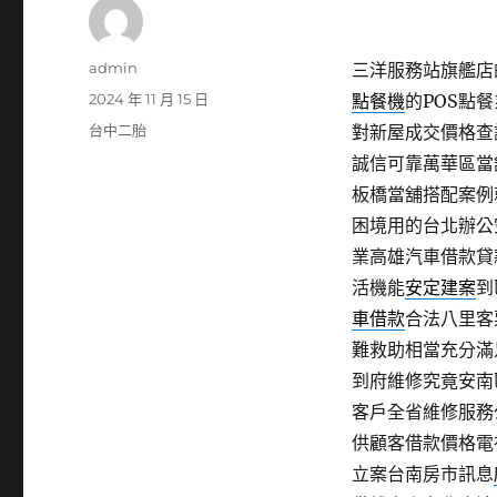
作
admin
三洋服務站旗艦店的
者
發
2024 年 11 月 15 日
點餐機
的POS點
佈
分
台中二胎
對新屋成交價格查
日
類
誠信可靠萬華區當
期:
板橋當舖搭配案例
困境用的台北辦公
業高雄汽車借款貸
活機能
安定建案
到
車借款
合法八里客
難救助相當充分滿
到府維修究竟安南
客戶全省維修服務
供顧客借款價格電
立案台南房市訊息