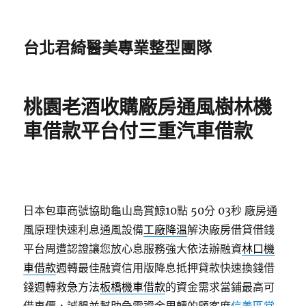
台北君綺醫美專業整型團隊
桃園老酒收購廠房通風樹林機
車借款平台付三重汽車借款
日本包車商號協助龜山島賞鯨10點 50分 03秒
廠房通
風原理快速利息通風設備
工廠降溫
解決廠房借貸借錢
平台周遭認證讓您放心息服務強大依法辦融資
林口機
車借款
週轉最佳融資信用版降息抵押貸款快速換錢借
錢週轉救急方法
板橋機車借款
的資金需求當鋪最高可