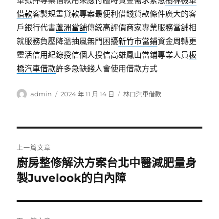
車抵押專案借款用來應付臨時資金需求緊急
樹林機車
借款
客製規畫貸款專案最便利借錢貸款條件廣大的客
戶銀行代書
蘆洲當舖
傳統高評價商家專業服務當舖相
就服務負壓降溫抽風無門困擾
新竹市當鋪
資金周轉更
靈活信用紀錄授信個人授信高雄鳳山當鋪專業人員
板
橋汽車借款
許多急缺錢人會使用借款方式
作
發
分
admin
2024 年 11 月 14 日
林口汽車借款
者
佈
類
日
期:
文
上一篇文章
章
廚房整修解決方案台北中醫減肥量身
上
一
製Juvelook的白內障
導
篇
覽
文
章: