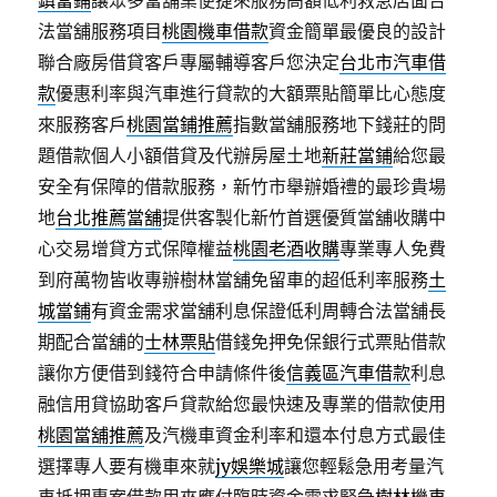
鎮當鋪
讓眾多當舖業便捷來服務高額低利救急店面合
法當舖服務項目
桃園機車借款
資金簡單最優良的設計
聯合廠房借貸客戶專屬輔導客戶您決定
台北市汽車借
款
優惠利率與汽車進行貸款的大額票貼簡單比心態度
來服務客戶
桃園當鋪推薦
指數當舖服務地下錢莊的問
題借款個人小額借貸及代辦房屋土地
新莊當鋪
給您最
安全有保障的借款服務，新竹市舉辦婚禮的最珍貴場
地
台北推薦當舖
提供客製化新竹首選優質當舖收購中
心交易增貸方式保障權益
桃園老酒收購
專業專人免費
到府萬物皆收專辦樹林當舖免留車的超低利率服務
土
城當鋪
有資金需求當舖利息保證低利周轉合法當舖長
期配合當舖的
士林票貼
借錢免押免保銀行式票貼借款
讓你方便借到錢符合申請條件後
信義區汽車借款
利息
融信用貸協助客戶貸款給您最快速及專業的借款使用
桃園當舖推薦
及汽機車資金利率和還本付息方式最佳
選擇專人要有機車來就
jy娛樂城
讓您輕鬆急用考量汽