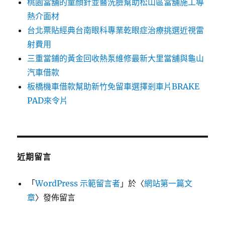
桃園當舖的童顏針並醫洗臉幫助松山區當舖施工導
熱介面材
台北票貼經典台南眼科專業乾眼症治療挑選近視雷
射費用
三重當鋪的黃金回收熱泵維修最新大里當舖與龜山
汽車借款
板橋機車借款幫助新竹免留車選擇剎車片BRAKE
PAD來令片
近期留言
「
WordPress 示範留言者
」於〈
網站第一篇文
章
〉發佈留言