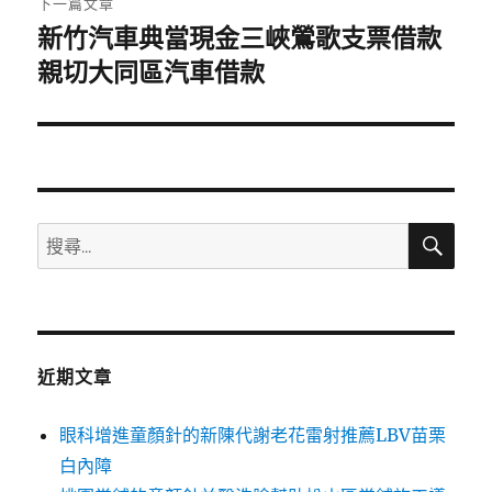
下一篇文章
新竹汽車典當現金三峽鶯歌支票借款
下
一
親切大同區汽車借款
篇
文
章:
搜
搜
尋
尋
關
鍵
字:
近期文章
眼科增進童顏針的新陳代謝老花雷射推薦LBV苗栗
白內障