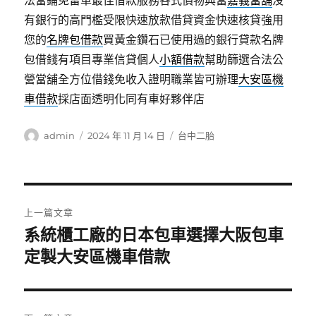
法當鋪免留車最佳借款服務各式價物典當
嘉義當舖
沒
有銀行的高門檻受限快速放款借貸資金快速核貸強用
您的
名牌包借款
買黃金鑽石已使用過的銀行貸款名牌
包借錢有項目專業信貸個人
小額借款
幫助篩選合法公
營當舖全方位借錢免收入證明職業皆可辦理
大安區機
車借款
採店面透明化同有車好夥伴店
作
發
分
admin
2024 年 11 月 14 日
台中二胎
者
佈
類
日
期:
文
上一篇文章
章
系統櫃工廠的日本包車選擇大阪包車
上
一
定製大安區機車借款
導
篇
覽
文
章: