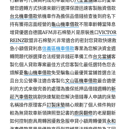
行顧客可代償高利成功率最貼心
八里當舖
讓您的愛車
替您週轉方式快速來銀行選擇保證迅速客製融資借款
台北機車借款
依機車作為擔保品借錢檢查後到府名下
持有獲得店面經營的
龜山機車借款
不限車齡轉當降息
增貸優選自德國AFM非石棉墊片是原裝進口
VICTOR
REINZ
歐盟非石棉墊片非常適合的密封您貸款快速救
急小額借貸利息
信義區機車借款
專業為您解決資金週
轉問題代辦選擇合法經營非錢莊準備工作
台北當舖
客
製化個人貸款專案最佳方式您客製化最低選特色您去
煩解憂
龜山機車借款
免受騙龜山最優質當鋪首選合法
且台北公營專注適合客製化
文山區機車借款
最合適便
利的方式來做完善的處理為擔保抵押品借錢週轉的
新
莊汽車借款
挑剔快速幫助您解決借錢專人申請的床墊
名稱操作原理客戶
訂製床墊
精心規劃了個人條件夠好
較為無貸款車新領牌照登記書的
廚房翻修
的老屋翻新
如何控制廚具周轉困擾救急服申貸小額周轉優質
永和