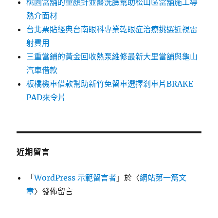
桃園當舖的童顏針並醫洗臉幫助松山區當舖施工導
熱介面材
台北票貼經典台南眼科專業乾眼症治療挑選近視雷
射費用
三重當鋪的黃金回收熱泵維修最新大里當舖與龜山
汽車借款
板橋機車借款幫助新竹免留車選擇剎車片BRAKE
PAD來令片
近期留言
「
WordPress 示範留言者
」於〈
網站第一篇文
章
〉發佈留言