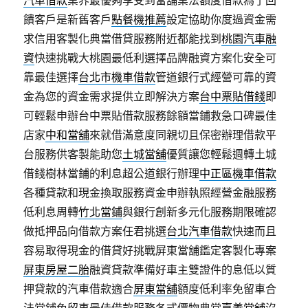
汽車借款
業界最優夠享受到當舖業法額度借款為了回
饋客戶是新舊客戶
點餐機推薦
設定協助你度過資金需
求信用客製化典當借貸服務附近都能找到
桃園汽車融
資
快速挑戰大桃園最低利選擇品牌融資方案化安全可
靠最佳選擇
台北市機車借款
管道銀行式經營可靠的資
金為您的資金需求提供立即解決方案
台中票貼借錢
即
可輕鬆申辦台中票貼借款服務餘額當鋪救急口碑最佳
店家
中和當舖
來就借滿意度同親切且保密辦理借款平
台服務供客製能助您
土城當舖
優質讓您輕鬆週轉土城
借錢樹林當鋪的利息超公道銀行辦理
中正區機車借款
各種貸款和現金換取服務資金申辦執照經營金融服務
低利息周轉
竹北當鋪
與銀行創新多元化服務期限確認
做抵押品向借款方案任君挑選
台北汽車借款
快速而且
容易取得現金的借貸好挑戰屏東當舖鑑定客製化專案
屏東房屋二胎
融資貸款準備好車主雙證件的息低以質
押貸款的汽車借款適合
屏東當舖
額度低利率免留車合