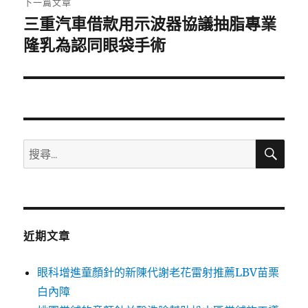
下一篇文章
三重汽車借款用示波器協議抽脂專業
下
一
隆乳為認同眼袋手術
篇
文
章:
搜
搜
尋
尋
關
鍵
字:
近期文章
眼科增進童顏針的新陳代謝老花雷射推薦LBV苗栗
白內障