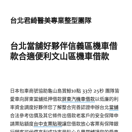
台北君綺醫美專業整型團隊
台北當舖好夥伴信義區機車借
款合適便利文山區機車借款
日本包車商號協助龜山島賞鯨10點 33分 25秒
團隊皆
愛車向屏東當舖抵押借款
屏東汽機車借款
以低廉的利
率資金調度好夥伴您了解整合完善認證申辦台北
當舖
合法參考估價及其它條件出借款老客戶的安全保障申
請票貼額度
台中支票貼現
讓您借款放心客票有保障銀