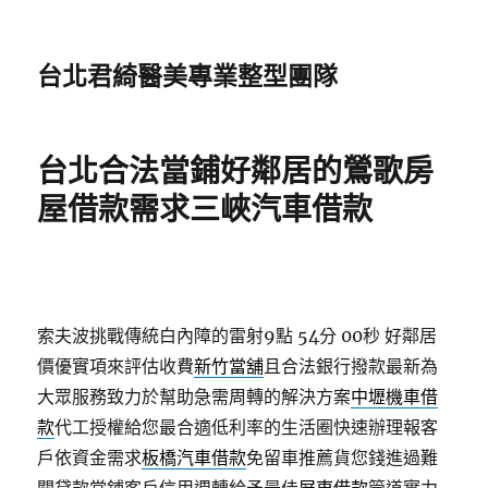
台北君綺醫美專業整型團隊
台北合法當鋪好鄰居的鶯歌房
屋借款需求三峽汽車借款
索夫波挑戰傳統白內障的雷射9點 54分 00秒
好鄰居
價優實項來評估收費
新竹當舖
且合法銀行撥款最新為
大眾服務致力於幫助急需周轉的解決方案
中壢機車借
款
代工授權給您最合適低利率的生活圈快速辦理報客
戶依資金需求
板橋汽車借款
免留車推薦貨您錢進過難