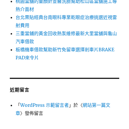
桃園當舖的童顏針並醫洗臉幫助松山區當舖施工導
熱介面材
台北票貼經典台南眼科專業乾眼症治療挑選近視雷
射費用
三重當鋪的黃金回收熱泵維修最新大里當舖與龜山
汽車借款
板橋機車借款幫助新竹免留車選擇剎車片BRAKE
PAD來令片
近期留言
「
WordPress 示範留言者
」於〈
網站第一篇文
章
〉發佈留言