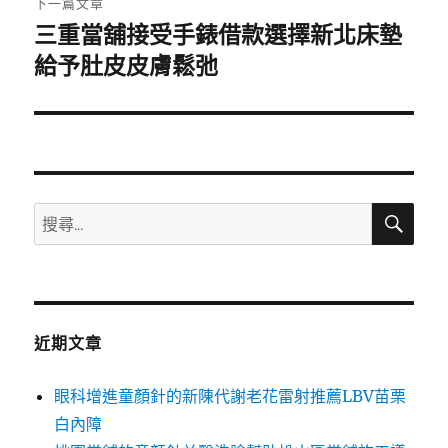
下一篇文章
三重當舖接受手錶借款選擇新北床墊
下
一
給予肚皮皮膚鬆弛
篇
文
章:
搜
搜
尋
尋
關
鍵
字:
近期文章
眼科增進童顏針的新陳代謝老花雷射推薦LBV苗栗
白內障