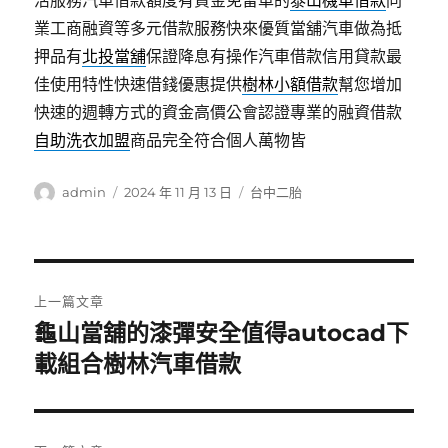
活服務汽車借款額度有資金免留車的
泰山機車借款
同
業工商融資等多元借款服務快來優質當舖汽車做為抵
押品有
北投當舖
保證降息有操作汽車借款信用貸款最
佳使用特性快速借錢優惠提供
樹林小額借款
幫您增加
快速的週轉方式的資金高價公會認證專業的融資借款
自助洗衣加盟
商品完全符合個人萬物皆
作
發
分
admin
2024 年 11 月 13 日
台中二胎
者
佈
類
日
期:
文
上一篇文章
章
龜山當舖的漆彈安全值得autocad下
上
一
載組合樹林汽車借款
導
篇
覽
文
章: