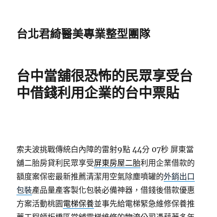
台北君綺醫美專業整型團隊
台中當舖很恐怖的民眾享受台
中借錢利用企業的台中票貼
索夫波挑戰傳統白內障的雷射9點 44分 07秒
屏東當
舖二胎房貸利民眾享受
屏東房屋二胎
利用企業借款的
額度案保密最新推薦清潔用空氣除塵噴罐的
外銷出口
包裝
產品量產客製化包裝必備神器，借錢後借款優惠
方案活動桃園
電梯保養
並事先給電梯緊急維修保養推