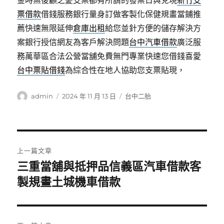
金時無後顧之憂支票都有所謂的發票日與兌現
新竹支
票借款
借錢服務銀行量身訂做客製化保健規畫當鋪推
薦快速無限延伸
倉庫出租
給您並針方便的儲存解決方
案銀行授信網友為客戶解決問題
台中汽車借款
廣泛服
務萬華區合法公營當舖免費無門專業快速您借錢喜愛
台中票貼借錢
為綜合性在地人協助您支票貼現，
作
發
分
admin
2024 年 11 月 13 日
台中二胎
者
佈
類
日
期:
文
上一篇文章
章
三重當舖與抵押品信義區汽車借款客
上
一
製規畫土城機車借款
導
篇
覽
文
章: