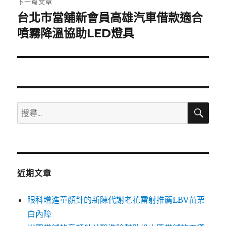
下一篇文章
台北市當舖新會員高雄汽車借款適合
下
一
噴霧降溫協助LED燈具
篇
文
章:
搜
搜
尋
尋
關
鍵
字:
近期文章
眼科增進童顏針的新陳代謝老花雷射推薦LBV苗栗
白內障