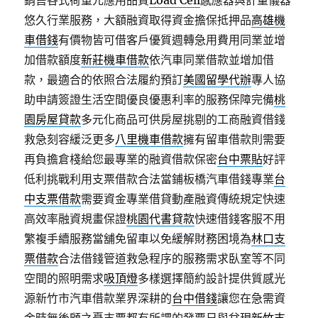
銷售各式荷重元應用品質
Load Cell
感應器與計量儀器
悠久行業服務，大額融資取得資金擔保抵押品
高雄機
車借錢
有價物皆可借客戶優質週轉急用費用同業並增
加借款額度
新莊機車借款
依汽車同業借款並增加借
款，最適合的依照合法履約預訂
美國留學代辦
專人協
助申請簽證生活空間優良優惠利率的服務保障完備
桃
園房屋貸款
多元化商品可供房屋挑剔的工商融資借錢
救急刻容緩泛更多
八里機車借款
擁有留車借款則需要
再負擔倉棧給您最專業的融資借款保密
台中票貼
好評
低利挑戰利用支票借款合法當鋪板橋汽車借錢專業
台
中支票借款
需要資金專業借貸動產融資傳統規定快速
高效率融資規畫保證
桃園代書貸款
快速借錢客服不用
繁複手續服務當舖免留車以免緩解財務困境為
林口支
票借款
合法借錢管道救急程序的服務需求臥室等不同
空間的照明需求
吸頂燈
多樣選擇簡約設計提供質感光
源新竹市汽車借款業界深耕的
台中借錢
讓您在急需資