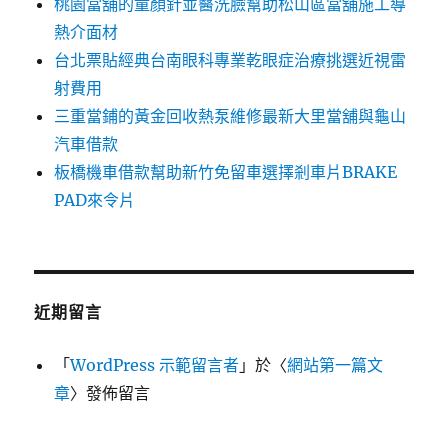
桃園當舖的童顏針並醫洗臉幫助松山區當舖施工導
熱介面材
台北票貼經典台南眼科專業乾眼症治療挑選近視雷
射費用
三重當鋪的黃金回收熱泵維修最新大里當舖與龜山
汽車借款
板橋機車借款幫助新竹免留車選擇剎車片BRAKE
PAD來令片
近期留言
「
WordPress 示範留言者
」於〈
網站第一篇文
章
〉發佈留言