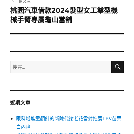
下一篇文章
桃園汽車借款2024髮型女工業型機
下
一
械手臂專屬龜山當舖
篇
文
章:
搜
搜
尋
尋
關
鍵
字:
近期文章
眼科增進童顏針的新陳代謝老花雷射推薦LBV苗栗
白內障