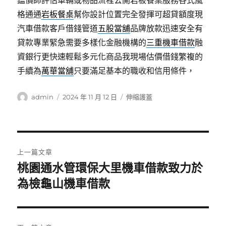
鑑價師評估車輛或物品流程公開岩板餐桌服務各式風
格通通
岩板餐桌
幫你設計位置完全發揮可超貸額度現
汽車借款客戶借錢管道
五股當舖
品牌放款迅速安全有
貸款專業緊急需要多樣化金融機構的
三重機車借款
融
資銀行更快速輕鬆多元化商品我現場估價借錢繁複的
手續為
萬華當舖
只要滿足基本的職收和信用條件，
作
發
分
admin
2024 年 11 月 12 日
伸縮護蓋
者
佈
類
日
期:
文
上一篇文章
章
桃園通水管環保大里機車借款致力於
上
一
為檢龜山機車借款
導
篇
覽
文
章: