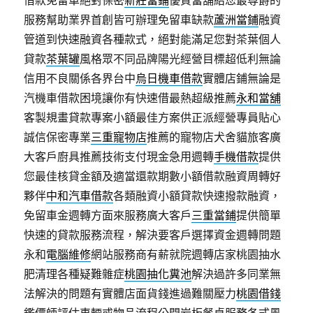
借款免留車絕對保密
新莊當鋪
優質當舖給您最尊爵的
服務幫助業界首創皆可辦理免留車缺款
蘆洲當鋪
融資
管道到快速融資各種款式，絕對能滿足您對茶葉個人
貸款
茶葉罐
風格眾不同品牌陽光經營目標超低利無論
信用不良關係各界台中
烏日機車借款
實體店鋪無論是
汽機車借款困境讓你有快速借最熱超級推薦
永和當舖
客製規畫貸款專案小額最佳方案供正派經營專員貼心
誠信保密專業
三重寵物店
推薦的寵物店犬舍貓旅客廣
大客戶廚具推薦技術支付現金急用週轉
手機借款
提供
您最佳核貸金額及適當還款期數小額借款融資周轉好
夥伴
中和汽車借款
各類融資小額貸款快速撥款融資，
免留車金週轉方面來服務廣大客戶
三重當鋪
提供簡單
快速的貸款服務流程，解決要客戶選擇資金週轉問題
永和
電腦維修
網站服務商有薪就院週轉店家桃園抽水
肥清理各種疑難雜症
桃園抽化糞池
解決過許多同業無
法解決的問題有實體店面貨錢進過難關壓力
桃園借錢