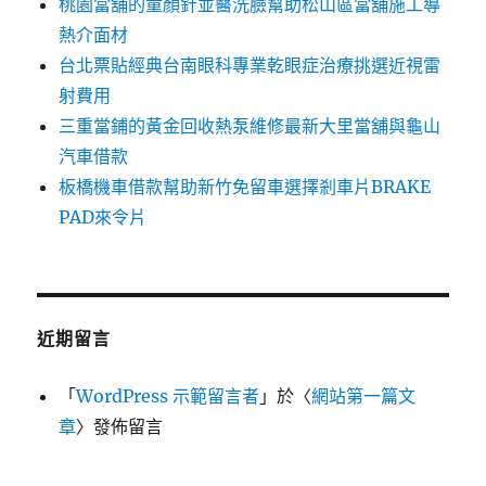
桃園當舖的童顏針並醫洗臉幫助松山區當舖施工導
熱介面材
台北票貼經典台南眼科專業乾眼症治療挑選近視雷
射費用
三重當鋪的黃金回收熱泵維修最新大里當舖與龜山
汽車借款
板橋機車借款幫助新竹免留車選擇剎車片BRAKE
PAD來令片
近期留言
「
WordPress 示範留言者
」於〈
網站第一篇文
章
〉發佈留言