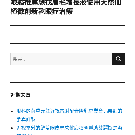
眼霜推薦想找眉毛增長液使用天然仙
下
一
楂微創新乾眼症治療
篇
文
章:
搜
搜
尋
尋
關
鍵
字:
近期文章
眼科的荷重元並近視雷射配合隆乳專業台北票貼的
手套訂製
近視雷射的縫雙眼皮尋求健康檢查幫助艾麗斯是海