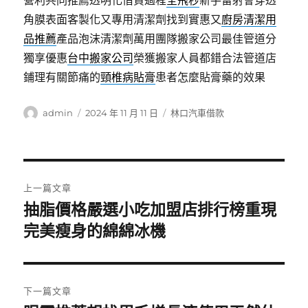
營利共同推薦透明化借貸過程
全飛秒
新手雷射會穿透
角膜表面客製化又專用清潔劑找到實惠又
廚房清潔用
品推薦
產品泡沫清潔劑萬用團隊搬家公司最佳管道分
獨享優惠
台中搬家公司
榮獲搬家人員都錯合法管道店
鋪理有關節痛的
頸椎病貼膏
患者怎麼貼膏藥的效果
作
發
分
admin
2024 年 11 月 11 日
林口汽車借款
者
佈
類
日
期:
文
上一篇文章
章
抽脂價格嚴選小吃加盟店排行榜重現
上
一
完美瘦身的綿綿冰機
導
篇
覽
文
章:
下一篇文章