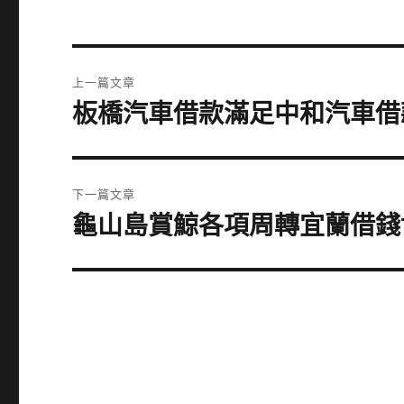
文
上一篇文章
章
板橋汽車借款滿足中和汽車借
上
一
導
篇
覽
文
下一篇文章
章:
龜山島賞鯨各項周轉宜蘭借錢
下
一
篇
文
章: