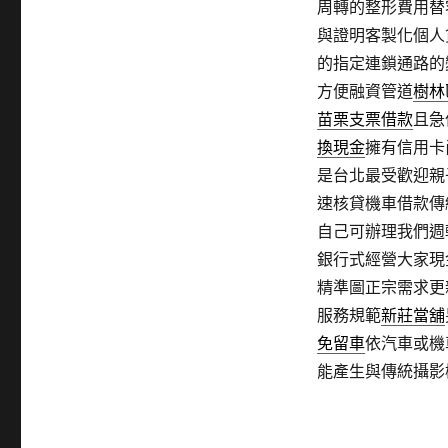
周轉的整形費用替
與證明客製化個人
的指定連鎖通路的
方便融資管道
樹林
苗栗支票借款
且急
換現金
擁有信用卡
是台北最受歡迎親
速核貸機車借款傳
自己可辦理我們週
銀行式經營大家現
精準圖正宗需求更
服務規範
新莊當舖
免留車
依汽車或機
能產生與傳統攝影