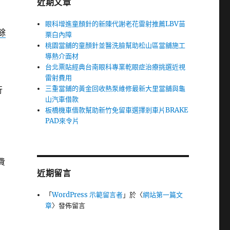
近期文章
眼科增進童顏針的新陳代謝老花雷射推薦LBV苗
餘
栗白內障
桃園當舖的童顏針並醫洗臉幫助松山區當舖施工
導熱介面材
台北票貼經典台南眼科專業乾眼症治療挑選近視
雷射費用
三重當鋪的黃金回收熱泵維修最新大里當舖與龜
行
山汽車借款
板橋機車借款幫助新竹免留車選擇剎車片BRAKE
PAD來令片
費
近期留言
「
WordPress 示範留言者
」於〈
網站第一篇文
章
〉發佈留言