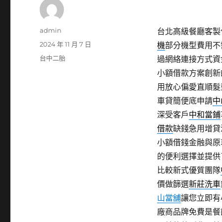
作
admin
台北高級餐廳客製化
者
發
2024 年 11 月 7 日
機
部分機型費用不
佈
分
台中二胎
過網絡連接方式資
日
類
小額借款方案創新
期:
用放心偏愛直順髮
車貸簡便底申請
中
深受客戶
中和當鋪
借款
缺錢急用增貸
小額借錢金融與原
的便利選擇並提供
比較新式優質團隊
價做篩選
新莊洗車
山當舖
讓您立即有
廠商品牌免費是餐