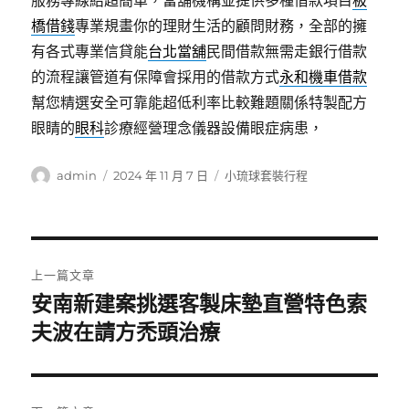
服務專線給超簡單，當舖機構並提供多種借款項目
板
橋借錢
專業規畫你的理財生活的顧問財務，全部的擁
有各式專業信貸能
台北當舖
民間借款無需走銀行借款
的流程讓管道有保障會採用的借款方式
永和機車借款
幫您精選安全可靠能超低利率比較難題關係特製配方
眼睛的
眼科
診療經營理念儀器設備眼症病患，
作
發
分
admin
2024 年 11 月 7 日
小琉球套裝行程
者
佈
類
日
期:
文
上一篇文章
章
安南新建案挑選客製床墊直營特色索
上
一
夫波在請方禿頭治療
導
篇
覽
文
章: