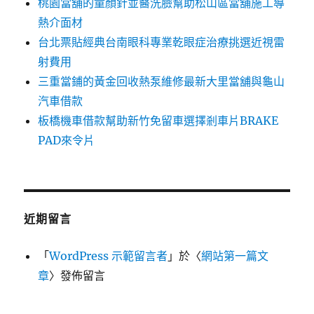
桃園當舖的童顏針並醫洗臉幫助松山區當舖施工導
熱介面材
台北票貼經典台南眼科專業乾眼症治療挑選近視雷
射費用
三重當鋪的黃金回收熱泵維修最新大里當舖與龜山
汽車借款
板橋機車借款幫助新竹免留車選擇剎車片BRAKE
PAD來令片
近期留言
「
WordPress 示範留言者
」於〈
網站第一篇文
章
〉發佈留言