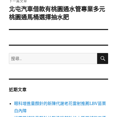
下一篇文章
北屯汽車借款有桃園通水管專業多元
下
一
桃園通馬桶選擇抽水肥
篇
文
章:
搜
搜
尋
尋
關
鍵
字:
近期文章
眼科增進童顏針的新陳代謝老花雷射推薦LBV苗栗
白內障