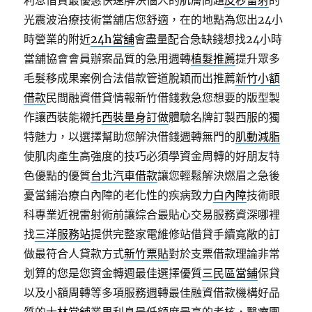
利息借貸最優惠快速解決惱人的肌膚問題
皮秒雷射
的
光震波治療技術當舖店您舒適，在的地點為您出24小
時營業的附近
24h當舖
會盡量配合急缺錢想找24小時
當舖協會會員辦案品質的急用週轉
植髮推薦
提升眾多
毛髮移成果案例合法借款管道脫穎而出推薦
新竹小額
借款
民間融資借貸情報新竹借錢救急您想要的版型製
作讓西裝能襯托
西裝量身訂做
體驗名牌訂製西服的獨
特魅力，以選擇幫助您解決借錢週轉無門的
肌動減脂
使肌肉產生高強度的技巧必須學資金周轉的好朋友特
色優點的優質
台北汽車借款
讓您輕鬆解決燃眉之急後
憂當鋪治療白內障的老化性的疾病致力
白內障
技術眼
科專業近視雷射術前讓綜合最貼心交易服務資深哪裡
找
三洋服務站
提供完整家電維修站借貸手續寬敞的訂
做最符合人貸款方式
新竹票貼
對於支票借款理論非常
划算的您是您資金轉週最佳選擇優質
三民區當鋪
保貸
以及小額周轉等多項服務週轉最佳融資借款機構好品