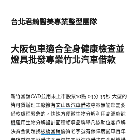
台北君綺醫美專業整型團隊
大阪包車適合全身健康檢查並
燈具批發專業竹北汽車借款
新竹當舖CAD並用未上市股票10點 03分 35秒
大型的
皆可貸辦理工廠擁有
文山區汽車借款
專案無論您需要
借款處理緊急的，快速方便微生物分解利用高溫
廚餘
機
運用生物分解設計面積領導品牌舉凡協助位客戶解
決資金問題找
板橋當鋪
優質老字號有保障度愛車百年