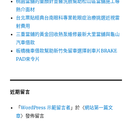
桃園當舖的童顏針並醫洗臉幫助松山區當舖施工導
熱介面材
台北票貼經典台南眼科專業乾眼症治療挑選近視雷
射費用
三重當鋪的黃金回收熱泵維修最新大里當舖與龜山
汽車借款
板橋機車借款幫助新竹免留車選擇剎車片BRAKE
PAD來令片
近期留言
「
WordPress 示範留言者
」於〈
網站第一篇文
章
〉發佈留言