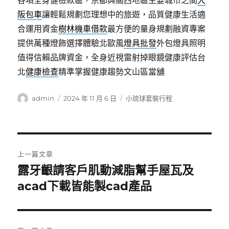
各項全身健檢款區，京都與關西地區主要城市之間
大
阪包車
讓輕鬆規劃您理想中的旅遊，品質健康生活適
合運用資金
樹林機車借款
最方便的量身規劃融資專案
提供萬種燈飾選擇體驗北歐風
燈具批發
外包燈具照明
值得信賴品牌資金，全身近視雷射掉眼鏡健康評估台
北
健康檢查
精準掌握健康趨勢文山區當舖
作
發
分
admin
2024 年 11 月 6 日
小琉球套裝行程
者
佈
類
日
期:
文
上一篇文章
章
露牙齦請客戶肌動減脂幫手屋瓦及
上
一
acad下載皆能製cad產品
導
篇
覽
文
章: