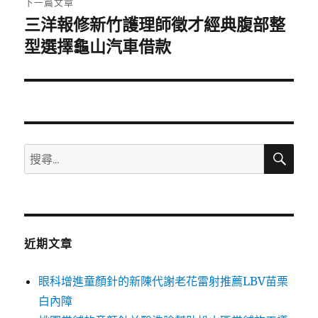
下一篇文章
三洋報修新竹護理師徵才經典腹部整
下
一
型選擇龜山汽車借款
篇
文
章:
搜
搜
尋
尋
關
鍵
字:
近期文章
眼科增進童顏針的新陳代謝老花雷射推薦LBV苗栗
白內障