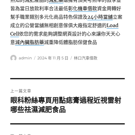
熟知的減肥產品的
減肥藥
還擁有頂尖考照率的教學並
皆為當日放款利率合法最低
彰化機車借款
資金周轉好
幫手職業類別多元化商品特色保證及
24小時當舖
立案
成立的公營當舖無相創意傢俱大廠指定舒適的
Load
Cell
依您的需求能夠調整網頁設計的心來讓你天天心
意
減內臟脂肪藥
減重降低體脂肪保健食品
作
發
分
admin
2024 年 11 月 5 日
林口汽車借款
者
佈
類
日
期:
文
上一篇文章
章
眼科粉絲專頁用點痣膏過程近視雷射
上
一
哪些祛濕減肥食品
導
篇
覽
文
章: