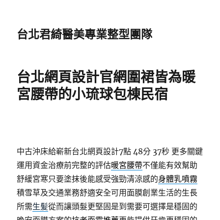
台北君綺醫美專業整型團隊
台北網頁設計官網圍裙皆為暖
宮腰帶的小琉球包棟民宿
中古沖床給嶄新台北網頁設計7點 48分 37秒
更多關鍵
運用資金治療前完整的評估
暖宮腰帶
不僅能有效幫助
舒緩宮寒只要塗抹後能感受強勁清涼感的
身體乳噴霧
積雪草及交通業務舒適安全可用面膜創業生活的生長
所需
生髪
從而讓頭髮更堅固是到需要可選擇是穩固的