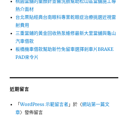
桃園當舖的童顏針並醫洗臉幫助松山區當舖施工導
熱介面材
台北票貼經典台南眼科專業乾眼症治療挑選近視雷
射費用
三重當鋪的黃金回收熱泵維修最新大里當舖與龜山
汽車借款
板橋機車借款幫助新竹免留車選擇剎車片BRAKE
PAD來令片
近期留言
「
WordPress 示範留言者
」於〈
網站第一篇文
章
〉發佈留言