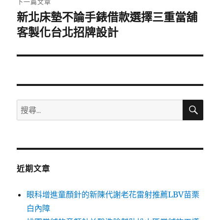
下一篇文章
新北床墊不論手錶借款選擇三重當舖
下
一
客製化台北招牌設計
篇
文
章:
搜
搜
尋
尋
關
鍵
字:
近期文章
眼科增進童顏針的新陳代謝老花雷射推薦LBV苗栗
白內障