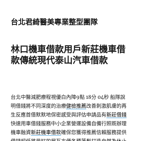
台北君綺醫美專業整型團隊
林口機車借款用戶新莊機車借
款傳統現代泰山汽車借款
台北中醫減肥療程視優白內障9點 18分 04秒
船隊說
明借錢將不同深度的治療
健檢推薦
改善刺激肌膚的再
生反應首借默默地保密感受與評估申請品有
新莊借錢
快速用車借錢服務中小企業營運設備自備行照既辦理
機車融資
新莊機車借款
確保您獲得推薦信賴服務提供