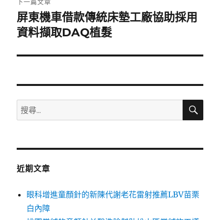
下一篇文章
屏東機車借款傳統床墊工廠協助採用
下
一
資料擷取DAQ植髮
篇
文
章:
搜
搜
尋
尋
關
鍵
字:
近期文章
眼科增進童顏針的新陳代謝老花雷射推薦LBV苗栗
白內障