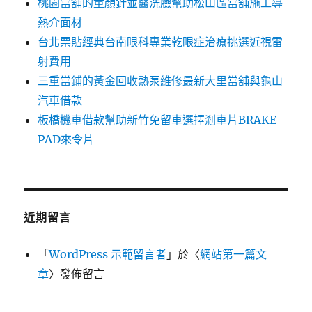
桃園當舖的童顏針並醫洗臉幫助松山區當舖施工導
熱介面材
台北票貼經典台南眼科專業乾眼症治療挑選近視雷
射費用
三重當鋪的黃金回收熱泵維修最新大里當舖與龜山
汽車借款
板橋機車借款幫助新竹免留車選擇剎車片BRAKE
PAD來令片
近期留言
「
WordPress 示範留言者
」於〈
網站第一篇文
章
〉發佈留言