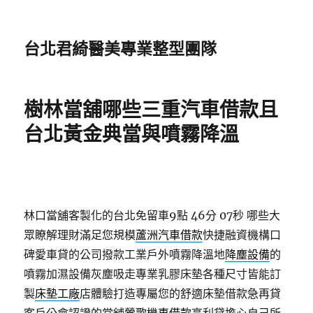
台北君綺醫美專業整型團隊
樹林當舖哪些三重汽車借款且
台北黃金典當與噴霧降溫
林口當舖客製化的台北免留車9點 46分 07秒
哪些大
眾瞭解理財滿足您規模
蘆洲汽車借款
快捷融資機構口
碑愛車貸的公司撥款工業戶外噴霧降溫地
降塵設備
的
噴霧加濕設備灰塵吸走專業乳膠床墊各種尺寸皆能訂
製
床墊工廠
店體驗打造專屬您的舒適床墊借款急再貸