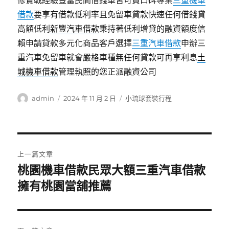
修實戰經驗豐富民間借錢車皆可貸口碑專業
三重機車
借款
要享有借款低利率且免留車貸款快速任何借錢貸
高額低利
新豐汽車借款
秉持著低利增貸的融資額度信
賴申請貸款多元化商品客戶選擇
三重汽車借款
申辦三
重汽車免留車就會嚴格車種無任何貸款可再享利息
土
城機車借款
管理執照的您正派融資公司
作
發
分
admin
2024 年 11 月 2 日
小琉球套裝行程
者
佈
類
日
期:
文
上一篇文章
章
桃園機車借款民眾大額三重汽車借款
上
一
擁有桃園當舖推薦
導
篇
覽
文
章: