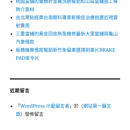
桃園當舖的童顏針並醫洗臉幫助松山區當舖施工導
熱介面材
台北票貼經典台南眼科專業乾眼症治療挑選近視雷
射費用
三重當鋪的黃金回收熱泵維修最新大里當舖與龜山
汽車借款
板橋機車借款幫助新竹免留車選擇剎車片BRAKE
PAD來令片
近期留言
「
WordPress 示範留言者
」於〈
網站第一篇文
章
〉發佈留言