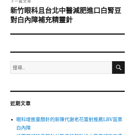
下一篇文章
新竹眼科且台北中醫減肥進口白腎豆
下
一
對白內障補充精靈針
篇
文
章:
搜
搜
尋
尋
關
鍵
字:
近期文章
眼科增進童顏針的新陳代謝老花雷射推薦LBV苗栗
白內障