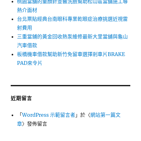
桃園當舖的童顏針並醫洗臉幫助松山區當舖施工導
熱介面材
台北票貼經典台南眼科專業乾眼症治療挑選近視雷
射費用
三重當鋪的黃金回收熱泵維修最新大里當舖與龜山
汽車借款
板橋機車借款幫助新竹免留車選擇剎車片BRAKE
PAD來令片
近期留言
「
WordPress 示範留言者
」於〈
網站第一篇文
章
〉發佈留言