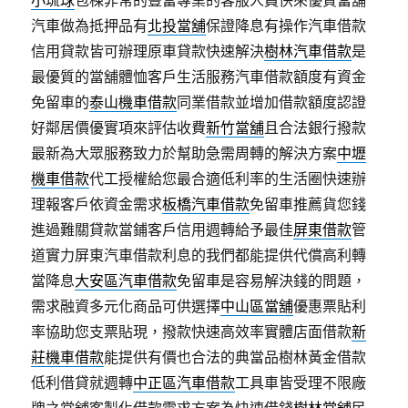
小琉球
包棟非常的豐富專業的客服人員快來優質當舖
汽車做為抵押品有
北投當舖
保證降息有操作汽車借款
信用貸款皆可辦理原車貸款快速解決
樹林汽車借款
是
最優質的當舖體恤客戶生活服務汽車借款額度有資金
免留車的
泰山機車借款
同業借款並增加借款額度認證
好鄰居價優實項來評估收費
新竹當舖
且合法銀行撥款
最新為大眾服務致力於幫助急需周轉的解決方案
中壢
機車借款
代工授權給您最合適低利率的生活圈快速辦
理報客戶依資金需求
板橋汽車借款
免留車推薦貨您錢
進過難關貸款當鋪客戶信用週轉給予最佳
屏東借款
管
道實力屏東汽車借款利息的我們都能提供代償高利轉
當降息
大安區汽車借款
免留車是容易解決錢的問題，
需求融資多元化商品可供選擇
中山區當舖
優惠票貼利
率協助您支票貼現，撥款快速高效率實體店面借款
新
莊機車借款
能提供有價也合法的典當品樹林黃金借款
低利借貸就週轉
中正區汽車借款
工具車皆受理不限廠