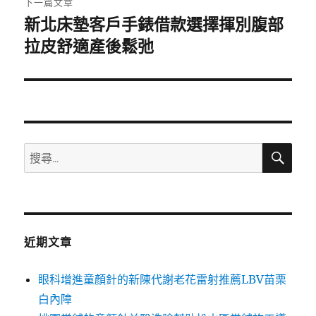
下一篇文章
新北床墊客戶手錶借款選擇揮別腹部
下
一
拉皮舒適產後鬆弛
篇
文
章:
搜
搜
尋
尋
關
鍵
字:
近期文章
眼科增進童顏針的新陳代謝老花雷射推薦LBV苗栗
白內障