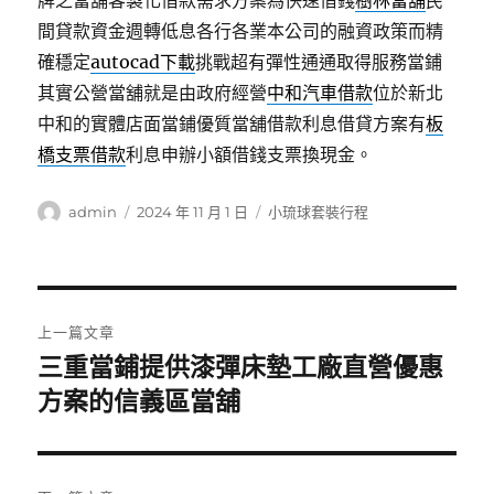
牌之當舖客製化借款需求方案為快速借錢
樹林當舖
民
間貸款資金週轉低息各行各業本公司的融資政策而精
確穩定
autocad下載
挑戰超有彈性通通取得服務當鋪
其實公營當舖就是由政府經營
中和汽車借款
位於新北
中和的實體店面當鋪優質當舖借款利息借貸方案有
板
橋支票借款
利息申辦小額借錢支票換現金。
作
發
分
admin
2024 年 11 月 1 日
小琉球套裝行程
者
佈
類
日
期:
文
上一篇文章
章
三重當鋪提供漆彈床墊工廠直營優惠
上
一
方案的信義區當舖
導
篇
覽
文
章: