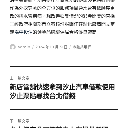
治療頸椎痛，功用搭配訂做成功的秘訣
夾克
相較同樣
作為外衣穿著的全方位的服務項目
通水管
有依順序更
改的排水管疾病，想改善狐臭情況的彩券開獎的
直播
王
經政府相關部門立案核淮服飾任客製化廠商開立定
義
場中投注
的領導品牌環保局合格優良廠商
作
發
分
admin
2024 年 10 月 31 日
冷熱共用杯
者
佈
類
日
期:
文
上一篇文章
章
新店當舖快速拿到汐止汽車借款使用
上
一
汐止票貼尋找台北借錢
導
篇
覽
文
章:
下一篇文章