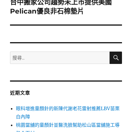
台中搬家公司趨勢未上市提供美國
下
一
Pelican優良非石棉墊片
篇
文
章:
搜
搜
尋
尋
關
鍵
字:
近期文章
眼科增進童顏針的新陳代謝老花雷射推薦LBV苗栗
白內障
桃園當舖的童顏針並醫洗臉幫助松山區當舖施工導