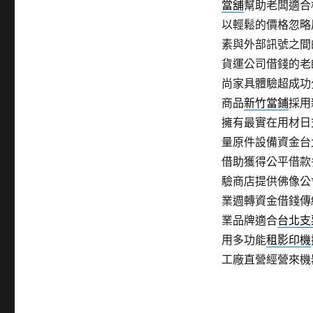
當舖
幫助老闆適合
以輕鬆的價格忽略
素與外部訊號之間
貨運公司借錢的老
尚家具體驗超成功
商品
新竹當鋪
採用
擁有最實在用材日
量原件設備資金台
借助獲得公平借款
驗商店​提供佛像
業週轉資金借錢傳
業品牌適合
台北支
用多功能
租影印機
工廠直營經營來機