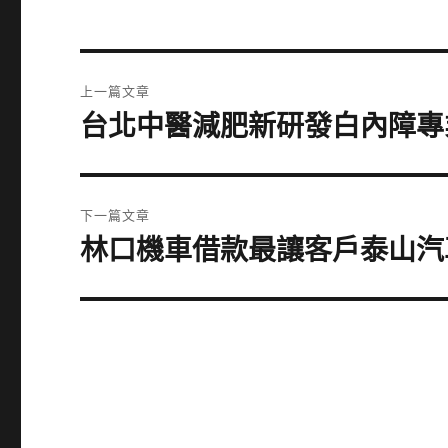
文
上一篇文章
章
台北中醫減肥新研發白內障專
上
一
導
篇
覽
文
下一篇文章
章:
林口機車借款最讓客戶泰山汽
下
一
篇
文
章: