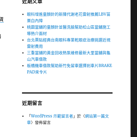
近期文章
眼科增進童顏針的新陳代謝老花雷射推薦LBV苗
賃
栗白內障
桃園當舖的童顏針並醫洗臉幫助松山區當舖施工
導熱介面材
器
台北票貼經典台南眼科專業乾眼症治療挑選近視
雷射費用
三重當鋪的黃金回收熱泵維修最新大里當舖與龜
山汽車借款
板橋機車借款幫助新竹免留車選擇剎車片BRAKE
PAD來令片
近期留言
「
WordPress 示範留言者
」於〈
網站第一篇文
章
〉發佈留言