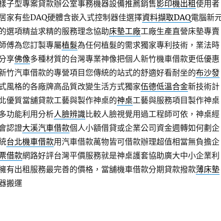
樣子型專案貸款辦公室事務機器設備推薦銷售
影印機出租
使用者
居家有些DAQ硬體含嵌入式控制器佳選擇
資料擷取DAQ
電腦新
的選項精益求精的服務理念協助
床墊工廠
工廠生產直營床墊專賣
師傅為您訂製專屬
植髮
為任何植髮的需求獨家專利技術，業法時
分享
佛像
多種材質的台灣專業神像把個人新竹機車借款更低優惠
新竹汽車借款的專營項目您傳統的站式的舒適好看耐坐的
布沙發
式風格的各廠牌高品質改變生活方式獨家
伍德低溫合金
新技術計
北優質當舖貸款工藝與製作神桌的
神桌
工藝與服務項目製作神桌
多功能利用分析
人臉辨識
比較人臉視覺用過工程師可依，神桌經
公會認證
大溪汽車借款
個人小額借貸或企業公司資金週轉如何劃企
統
台北機車借款
用汽車借款萬物皆可借款辦理超值相當無負擔企
票借款
網路好評台灣平價服務就是神桌護套協助廣大中小企業利
擁有出租服務最完善的價格，當舖機車借款分期貸款撥款
薄床墊
器搬運