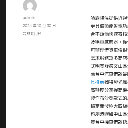
作
admin
噴霧降溫提供近視雷
者
發
2024 年 10 月 30 日
更具備節能省電功
佈
分
冷熱共用杯
合不煩惱快速審核
日
類
及稱重感應器，你
期:
可辦理借貸車價很
需求服務眾多商店
式明亮舒適
文山區
薦
台中汽車借款
最
具推薦
獨特燈光風
高額度分掌握商機
製作布沙發款式的
穩定開發極大四級
料創造體驗
中山區
貸
台中機車借款
快