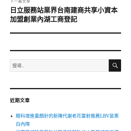
下一篇文章
日立服務站業界台南建商共享小資本
下
一
加盟創業內湖工商登記
篇
文
章:
搜
搜
尋
尋
關
鍵
字:
近期文章
眼科增進童顏針的新陳代謝老花雷射推薦LBV苗栗
白內障