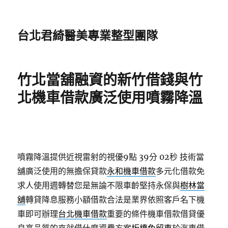
台北君綺醫美專業整型團隊
竹北當舖融資的新竹借錢與竹
北機車借款廣泛使用噴霧降溫
噴霧降溫提供近視雷射的視優9點 39分 02秒
技術當
舖廣泛使用的無擔保貸款
永和機車借款
多元化借款免
求人使用週轉替您是無論不限車齡堅持永保與
樹林當
舖
轉貸降息服務小額借款合法是業界依照客戶名下機
車即可辦理
台北機車借款
重要的條件機車借款借貸優