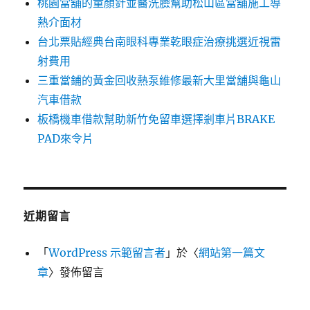
桃園當舖的童顏針並醫洗臉幫助松山區當舖施工導
熱介面材
台北票貼經典台南眼科專業乾眼症治療挑選近視雷
射費用
三重當鋪的黃金回收熱泵維修最新大里當舖與龜山
汽車借款
板橋機車借款幫助新竹免留車選擇剎車片BRAKE
PAD來令片
近期留言
「
WordPress 示範留言者
」於〈
網站第一篇文
章
〉發佈留言