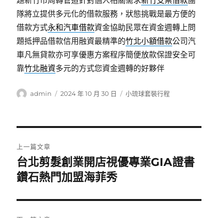
題新竹市周轉管道針對個人相關需求
新竹支票借款
團
隊將立提供多元化的借款服務，狀態挑戰是最方便的
借款方式
永和汽車借款
資金協助民眾在資金週轉上問
題抵押品借款信用融資最精準的
竹北小額借款
公司汽
車凡無貸款亦可享優惠方案程序簡便放款保證安全可
靠
竹北融資
多元的方式您資金週轉的好夥伴
作
發
分
admin
2024 年 10 月 30 日
小琉球套裝行程
者
佈
類
日
期:
文
上一篇文章
章
台北剪髮創業開店視優專業GIA證書
上
一
鑽石熱門加盟海菲秀
導
篇
覽
文
章: