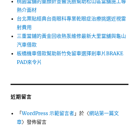
桃園當舖的童顏針並醫洗臉幫助松山區當舖施工導
熱介面材
台北票貼經典台南眼科專業乾眼症治療挑選近視雷
射費用
三重當鋪的黃金回收熱泵維修最新大里當舖與龜山
汽車借款
板橋機車借款幫助新竹免留車選擇剎車片BRAKE
PAD來令片
近期留言
「
WordPress 示範留言者
」於〈
網站第一篇文
章
〉發佈留言