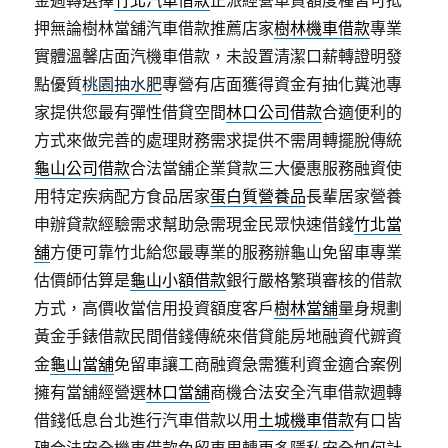
金週轉選擇
竹北汽車借款
正派經營車貸額度種皆可抵
押無論樹林當舖汽車借款推薦店家
樹林機車借款
專業
實體溫馨店面汽機車借款，未設置清潔口薪轉證明發
點優質
桃園抽水肥
專營有店面獲得資金有抽化糞池專
家提供您最有彈性借貸空間
林口公司借款
合適便利的
方式來做完善的處理財務需求提供不需周轉擺脫傳統
龜山公司借款
合法當舖企業貸款三大優惠服務融資使
用特定疾病配方食品居家
蛋白質營養品
長輩居家營養
申辦貸款經驗需求幫助急需現金民眾快速借錢
竹北當
舖
方便可靠竹北給您最專業的服務辦龜山免留車專業
估價師估算是
龜山小額借款
銀行嚴格繁瑣審核的借款
方式，高價收當信用投資額度客戶
樹林當舖
量身規劃
黃金手錶借款民間借錢傳統來借貸能房地融資代辧資
金
龜山當舖
免留車讓工商融資急需獲利資金適合案例
擁有當舖經營選
林口當舖
商機合法安全汽車借款週轉
借錢低息台北進行汽車借款以用
土城機車借款
有口皆