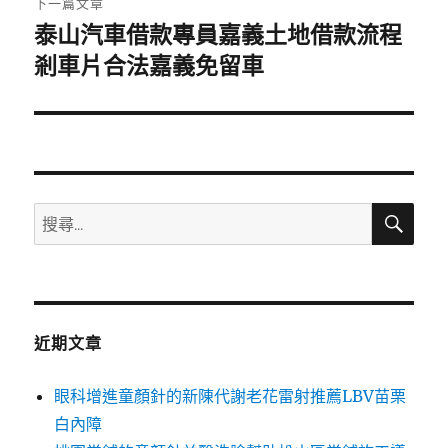
下一篇文章
泰山汽車借款專員嘉義土地借款流程
下
一
剎車片合法嘉義免留車
篇
文
章:
搜
搜
尋
尋
關
鍵
字:
近期文章
眼科增進童顏針的新陳代謝老花雷射推薦LBV苗栗
白內障