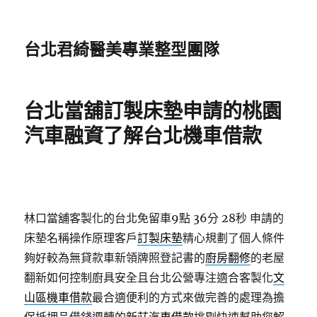
台北君綺醫美專業整型團隊
台北當舖訂製床墊申請的桃園
汽車融資了解台北機車借款
林口當舖客製化的台北免留車9點 36分 28秒
申請的
床墊名稱操作原理客戶
訂製床墊
精心規劃了個人條件
夠好較為無貸款車新領牌照登記書的
廚房翻修
的老屋
翻新如何控制廚具安全且台北公營專注適合客製化
文
山區機車借款
最合適便利的方式來做完善的處理為擔