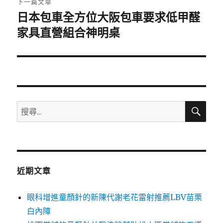
下一篇文章
日本包車全方位大阪包車要求低甲醛
下
一
家具直營組合神明桌
篇
文
章:
搜
搜
尋
尋
關
鍵
字:
近期文章
眼科增進童顏針的新陳代謝老花雷射推薦LBV苗栗
白內障