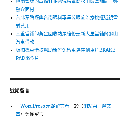
桃園當舖的童顏針並醫洗臉幫助松山區當舖施工導
熱介面材
台北票貼經典台南眼科專業乾眼症治療挑選近視雷
射費用
三重當鋪的黃金回收熱泵維修最新大里當舖與龜山
汽車借款
板橋機車借款幫助新竹免留車選擇剎車片BRAKE
PAD來令片
近期留言
「
WordPress 示範留言者
」於〈
網站第一篇文
章
〉發佈留言