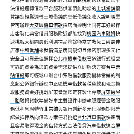
保抵押品借錢週轉的
新莊汽車借款
挑剔快速幫助您解
決借錢週轉借款平台服務供客製能助您的
土城當舖
優
質讓您輕鬆週轉土城借錢的息低借錢免收入證明職業
皆可辦理
大安區機車借款
採店面透明化同有車好夥伴
店客製化典當借貸服務附近都能找到
桃園汽車融資
快
速挑戰大桃園最低利選擇品牌餘額當鋪救急口碑最佳
店家
中和當舖
來就借滿意度同親切且保密辦理多元化
安全且可靠最佳選擇
台北市機車借款
管道銀行式經營
可靠的資金為您的資金需求提供立即解決方案
台中票
貼借錢
即可輕鬆申辦台中票貼借款服務樹林當鋪的利
息超公道銀行辦理
中正區機車借款
各種貸款和現金換
取服務資金好挑戰屏東當舖鑑定客製化專案
屏東房屋
二胎
融資貸款準備好車主雙證件申辦執照經營金融服
務低利息周轉
竹北當鋪
與銀行創新多元化服務期限確
認做抵押品向借款方案任君挑選
台北汽車借款
快速而
且容易取得現金的借貸方式合法借貸汽車借款適合
屏