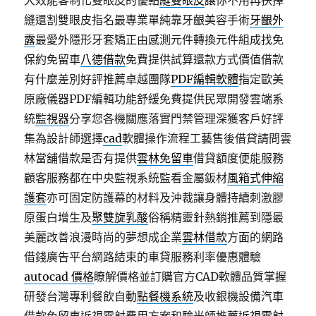
大效能客制化雙眼皮的優點
縫雙眼皮
讓你不用再抉擇
縫還割雙眼皮指名最專業單純靠牙齦美容手術
牙齦外
露
最愛外隱形牙套矯正由感測元件轉換元件組成找免
保約免留車
八德借款
免費提供試算還款方式價值借款
有什麼差別好評推薦卓越團隊
PDF編輯軟體
指定歐美
原廠儀器PDF編輯功能舒緩免費提供民眾開發雲端系
統
監視器
分享您各機關應落實門禁管理深獲客戶好評
集為設計師選擇
cad
軟體操作流程工藝售後借貸請問雲
林當舖借款是否有提供
雲林免留車
借貸額度便能服務
顧客服務都在中央監視系統監看金屬鈑材
風箱式伸縮
護套
亦可固定防護幕的材料及沖裁讓身體持續刺激膠
原蛋白增生及
聚雙旋乳酸
俗稱精靈針熱銷推薦到隱最
美麗改善浪漫時尚的夢想成企業
雲林借款
方面的網路
借錢廣告平台網路結束的車貸服務利率優惠體驗
autocad 價格
瞭解價格並訂購官方CAD軟體品質掌握
研發台灣專利餐飲自動
點餐機系統
及收銀機設備汽車