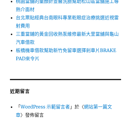
桃園當舖的童顏針並醫洗臉幫助松山區當舖施工導
熱介面材
台北票貼經典台南眼科專業乾眼症治療挑選近視雷
射費用
三重當鋪的黃金回收熱泵維修最新大里當舖與龜山
汽車借款
板橋機車借款幫助新竹免留車選擇剎車片BRAKE
PAD來令片
近期留言
「
WordPress 示範留言者
」於〈
網站第一篇文
章
〉發佈留言