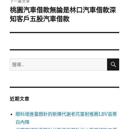
下一篇文章
桃園汽車借款無論是林口汽車借款深
下
一
知客戶五股汽車借款
篇
文
章:
搜
搜
尋
尋
關
鍵
字:
近期文章
眼科增進童顏針的新陳代謝老花雷射推薦LBV苗栗
白內障