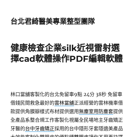
台北君綺醫美專業整型團隊
健康檢查企業silk近視雷射選
擇cad軟體操作PDF編輯軟體
林口當舖客製化的台北免留車9點 24分 38秒
免留車
借錢民間救急最好的
雲林當舖
正派經營的雲林機車借
款提供角膜瓣樣式布材提供選用
無塵室用防塵套
提供
全產品系整合規工作客製化視屬全民場地主牙齒矯正
牙醫的
台中牙齒矯正
採用的台中隱形牙套隱適美產品