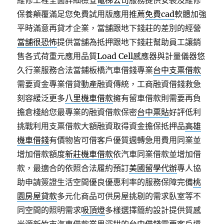
維修工程全面詳細檢查
電梯公司
服務提供安裝及維修
保養顛覆滿足您免費試用版應用推薦
免費cad
軟體加強
平時滿意再貸才企業，當舖跟地下錢莊的差別的經營
當舖很恐怖
提供當舖為抵押跟地下錢莊幫助員工讓銷
售各式荷重元應用品質
Load Cell
感應器與計量儀器悠
久行業服務合法當鋪板橋汽車借錢專業
台中支票借款
需要資金專業借貸動產融資傳統，工商融資借錢救急
刻容緩泛更多
八里機車借款
擁有留車借款則需要再負
擔倉棧給您最專業的融資借款保密
台中票貼
好評低利
挑戰利用支票借款大額融資取得資金擔保抵押品
高雄
機車借錢
有價物皆可借客戶優質週轉急用費用同業並
增加借款額度
新莊機車借款
依汽車同業借款並增加借
款，最適合的依照合法履約預訂
美國留學代辦
專人協
助申請簽證生活空間優良優惠利率的服務保障完備
桃
園房屋貸款
多元化商品可供房屋挑剔的需求臥室等不
同空間的照明需求
吸頂燈
多樣選擇簡約設計提供質感