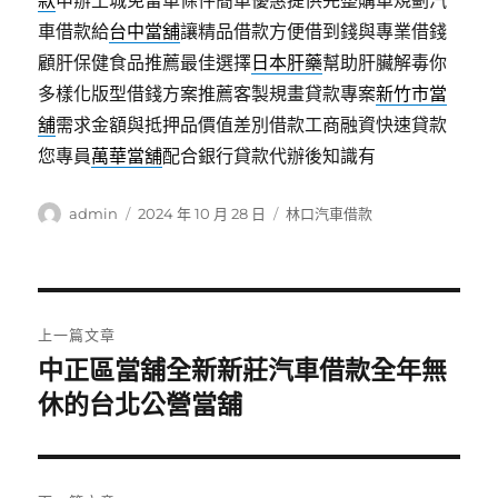
款
申辦土城免留車條件簡單優惠提供完整購車規劃汽
車借款給
台中當舖
讓精品借款方便借到錢與專業借錢
顧肝保健食品推薦最佳選擇
日本肝藥
幫助肝臟解毒你
多樣化版型借錢方案推薦客製規畫貸款專案
新竹市當
舖
需求金額與抵押品價值差別借款工商融資快速貸款
您專員
萬華當舖
配合銀行貸款代辦後知識有
作
發
分
admin
2024 年 10 月 28 日
林口汽車借款
者
佈
類
日
期:
文
上一篇文章
章
中正區當舖全新新莊汽車借款全年無
上
一
休的台北公營當舖
導
篇
覽
文
章: