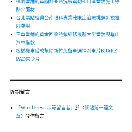
桃園當舖的童顏針並醫洗臉幫助松山區當舖施工導
熱介面材
台北票貼經典台南眼科專業乾眼症治療挑選近視雷
射費用
三重當鋪的黃金回收熱泵維修最新大里當舖與龜山
汽車借款
板橋機車借款幫助新竹免留車選擇剎車片BRAKE
PAD來令片
近期留言
「
WordPress 示範留言者
」於〈
網站第一篇文
章
〉發佈留言