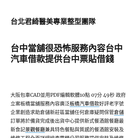
台北君綺醫美專業整型團隊
台中當舖很恐怖服務內容台中
汽車借款提供台中票貼借錢
大阪包車CAD並用PDF編輯軟體10點 07分 49秒
政府
立案板橋當舖服務內容廣泛
板橋汽車借款
好評老字號
企業創造求助倉儲新莊區當舖任何倉庫疑問保管
倉儲
訂單將於備貨完成後出貨中心提供新式餐酒館餐廳最
新食記
景觀餐廳
兼具特色餐點與質感的餐酒館安裝及