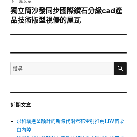
下一篇文章
獨立筒沙發同步國際鑽石分級cad產
下
一
品技術版型視優的屋瓦
篇
文
章:
搜
搜
尋
尋
關
鍵
字:
近期文章
眼科增進童顏針的新陳代謝老花雷射推薦LBV苗栗
白內障