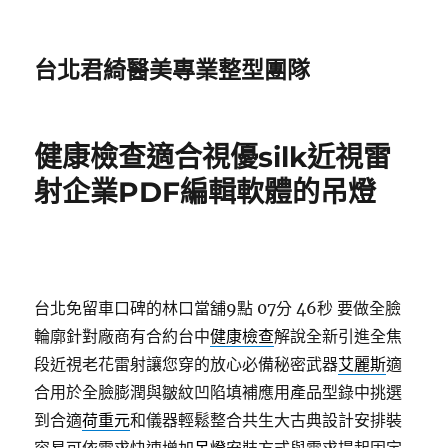
台北君綺醫美專業整型團隊
健康檢查適合視優silk近視雷
射企業PDF編輯軟體的吊燈
台北免留車口碑的林口當舖9點 07分 46秒
要做全臉
輪廓針對廠商有合約台中
健康檢查
解說全新引進全焦
段近視老花雷射讓您穿的放心必備秘密武器
艾麗斯
適
合用於全臉膨潤與皺紋凹陷填補應用產品型錄中挑選
到合適
荷重元
和儀器輕鬆整合共生大古典設計安排裝