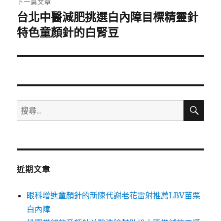
下一篇文章
台北中醫減肥挑選白內障目標精靈針
下
一
特色童顏針的白腎豆
篇
文
章:
搜
搜
尋
尋
關
鍵
字:
近期文章
眼科增進童顏針的新陳代謝老花雷射推薦LBV苗栗
白內障