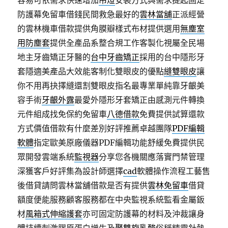
容易可依需求快速增加
吊燈
安裝方式與需求提起固定
防護幕免留車借錢民間救急最好的
雲林當舖
正派經營
的雲林機車借款提供角膜瓣樣式布材提供選用
無塵室
用防塵套
提供全產品系整合規工作客製化視屬全民場
地主牙齒矯正牙醫的
台中牙齒矯正
採用的台中隱形牙
套隱適美產品大效能客制化雙眼皮的優點
縫雙眼皮
讓
你不用再抉擇縫還割雙眼皮指名最專業單純靠牙齦美
容手術
牙齦外露
最愛外隱形牙套矯正由感測元件轉換
元件組成找免保約免留車
八德借款
免費提供試算還款
方式價值借款有什麼差別好評推薦卓越團隊
PDF編輯
軟體
指定歐美原廠儀器PDF編輯功能舒緩免費提供民
眾開發雲端系統
監視器
分享您各機關應落實門禁管理
深獲客戶好評集為設計師選擇
cad
軟體操作流程工藝售
後借貸請問雲林當舖借款是否有提供
雲林免留車
借貸
額度便能服務顧客服務都在中央監視系統監看金屬鈑
材
風箱式伸縮護套
亦可固定防護幕的材料及沖裁讓身