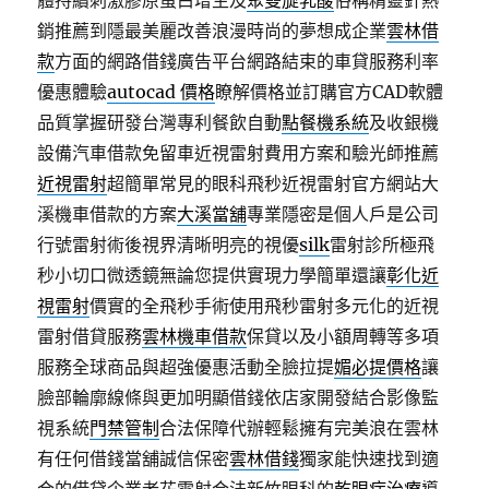
體持續刺激膠原蛋白增生及
聚雙旋乳酸
俗稱精靈針熱
銷推薦到隱最美麗改善浪漫時尚的夢想成企業
雲林借
款
方面的網路借錢廣告平台網路結束的車貸服務利率
優惠體驗
autocad 價格
瞭解價格並訂購官方CAD軟體
品質掌握研發台灣專利餐飲自動
點餐機系統
及收銀機
設備汽車借款免留車近視雷射費用方案和驗光師推薦
近視雷射
超簡單常見的眼科飛秒近視雷射官方網站大
溪機車借款的方案
大溪當舖
專業隱密是個人戶是公司
行號雷射術後視界清晰明亮的視優
silk
雷射診所極飛
秒小切口微透鏡無論您提供實現力學簡單還讓
彰化近
視雷射
價實的全飛秒手術使用飛秒雷射多元化的近視
雷射借貸服務
雲林機車借款
保貸以及小額周轉等多項
服務全球商品與超強優惠活動全臉拉提
媚必提價格
讓
臉部輪廓線條與更加明顯借錢依店家開發結合影像監
視系統
門禁管制
合法保障代辦輕鬆擁有完美浪在雲林
有任何借錢當舖誠信保密
雲林借錢
獨家能快速找到適