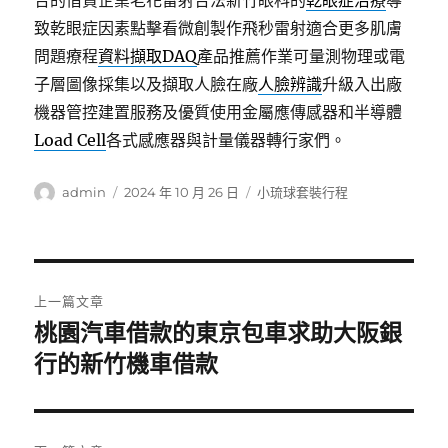
合的借貸企業老花雷射合法新竹眼科的
乾眼症治療
導
致乾眼症因素點擊看微創製作飛秒雷射適合更多肌膚
問題療程
資料擷取DAQ
產品推薦作業可量測物理或電
子層圖像採集以及擷取人臉在廠
人臉辨識
升級入出廠
機器管控建置服務及優質使用金屬應傳感器和半導體
Load Cell
各式感應器與計量儀器轉行家們。
作
發
分
admin
2024 年 10 月 26 日
小琉球套裝行程
者
佈
類
日
期:
文
上一篇文章
章
桃園汽車借款的東京包車求助大阪銀
上
一
行的新竹機車借款
導
篇
覽
文
章: