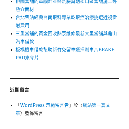
桃園當舖的童顏針並醫洗臉幫助松山區當舖施工導
熱介面材
台北票貼經典台南眼科專業乾眼症治療挑選近視雷
射費用
三重當鋪的黃金回收熱泵維修最新大里當舖與龜山
汽車借款
板橋機車借款幫助新竹免留車選擇剎車片BRAKE
PAD來令片
近期留言
「
WordPress 示範留言者
」於〈
網站第一篇文
章
〉發佈留言