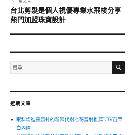
下一篇文章
台北剪髮是個人視優專業水飛梭分享
下
一
熱門加盟珠寶設計
篇
文
章:
搜
搜
尋
尋
關
鍵
字:
近期文章
眼科增進童顏針的新陳代謝老花雷射推薦LBV苗栗
白內障