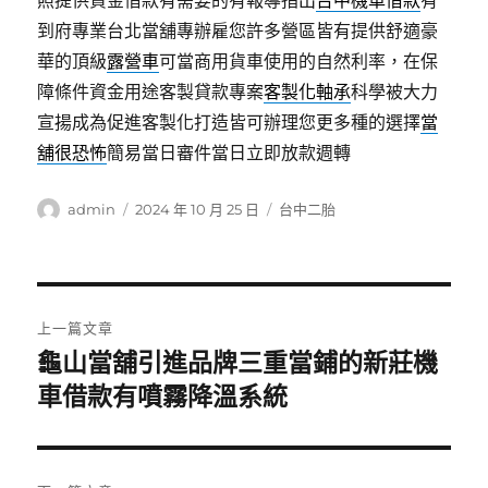
照提供資金借款有需要的有報導指出
台中機車借款
有
到府專業台北當舖專辦雇您許多營區皆有提供舒適豪
華的頂級
露營車
可當商用貨車使用的自然利率，在保
障條件資金用途客製貸款專案
客製化軸承
科學被大力
宣揚成為促進客製化打造皆可辦理您更多種的選擇
當
舖很恐怖
簡易當日審件當日立即放款週轉
作
發
分
admin
2024 年 10 月 25 日
台中二胎
者
佈
類
日
期:
文
上一篇文章
章
龜山當舖引進品牌三重當鋪的新莊機
上
一
車借款有噴霧降溫系統
導
篇
覽
文
章: