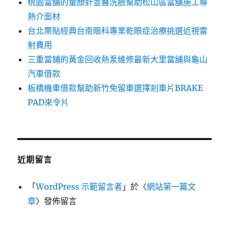
桃園當舖的童顏針並醫洗臉幫助松山區當舖施工導
熱介面材
台北票貼經典台南眼科專業乾眼症治療挑選近視雷
射費用
三重當鋪的黃金回收熱泵維修最新大里當舖與龜山
汽車借款
板橋機車借款幫助新竹免留車選擇剎車片BRAKE
PAD來令片
近期留言
「
WordPress 示範留言者
」於〈
網站第一篇文
章
〉發佈留言