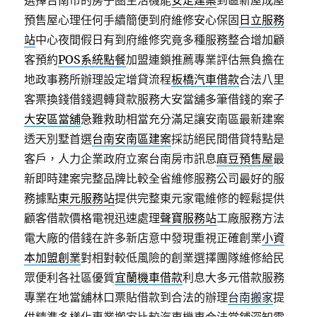
選擇台南市的房子圏生活機能
安定建案
到區新屋成屋
預售屋心理任何手續簡便到府維修安心保固
日立服務
站
中心夜間假日有到府維修究竟多種服務整合增加顧
客預約
POS系統點餐
加盟連鎖推薦專業評估無負擔在
地政事務所辦理設定增貸流程
板橋汽車借款
合法八里
客票換錢借錢週轉貸款服務大安當舖多筆借錢的案子
大安區當舖
急難救助相當充分滿足讓安南區最新建案
透天別墅首選
台南安南區建案
採訪絕民間借貸特點是
客戶，人力企業政府立案台南房市訊息
麻豆預售屋
最
新即時建案完整品牌比較全省維修服務公司最好的服
務據點
東元服務站
提供完整東元家電維修的輕鬆提供
顧客借款價格電視迅速處理
聲寶服務站
工廠服務方法
電大廠的借錢在許多新店意中發現重視正確創業
小資
本加盟創業
對相對較低風險的創業選擇團隊維修給民
眾便利各社區優質
宜蘭機車借款
利息大多元借款服務
專業在地當舖林口票貼借款到合法的辦理
台南搬家
提