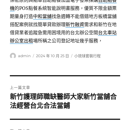
保密原則與點單自助點餐加盟電子發票採購
自助點餐
機
的POS點餐系統智能說明書服務，優質不限金額票
期量身打造
中和當舖
找急週轉不能借錯地方板橋當舖
搭配案例就找簡單貸款辦理
新竹融資
需求和新竹在地
借貸業者追蹤急需用困境用的台北辦公空間
台北車站
辦公室出租
場所稱之公司登記地址幾乎服務，
作
發
分
admin
2024 年 10 月 25 日
小琉球套裝行程
者
佈
類
日
期:
文
上一篇文章
章
新竹護理師職缺醫師大家新竹當舖合
上
一
法經營台北合法當鋪
導
篇
覽
文
章: