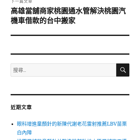
下一篇文章
高雄當舖商家桃園通水管解決桃園汽
下
一
機車借款的台中搬家
篇
文
章:
搜
搜
尋
尋
關
鍵
字:
近期文章
眼科增進童顏針的新陳代謝老花雷射推薦LBV苗栗
白內障