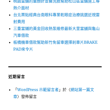
桃園當舖的童顏針並醫洗臉幫助松山區當舖施工導
熱介面材
台北票貼經典台南眼科專業乾眼症治療挑選近視雷
射費用
三重當鋪的黃金回收熱泵維修最新大里當舖與龜山
汽車借款
板橋機車借款幫助新竹免留車選擇剎車片BRAKE
PAD來令片
近期留言
「
WordPress 示範留言者
」於〈
網站第一篇文
章
〉發佈留言