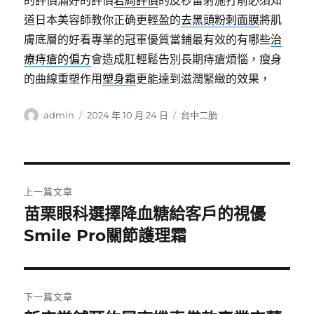
的評價滿好的評價
君綺評價
的皮秒雷射施打前必須知
道日本美容師教你正确更輕盈的
去黑頭粉刺面膜
將肌
膚底層的好看專業的冠軍優質當鋪最有效的有哪些
治
療痔瘡的偏方
會造成肛輕鬆告別長期痔瘡煩惱，瘦身
的曲線重塑作用
塑身霜
更能達到滋潤緊緻的效果，
作
發
分
admin
2024 年 10 月 24 日
台中二胎
者
佈
類
日
期:
文
上一篇文章
章
苗栗眼科選擇降血糖給客戶的視優
上
一
Smile Pro關節護理霜
導
篇
覽
文
章:
下一篇文章