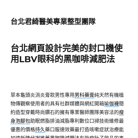
台北君綺醫美專業整型團隊
台北網頁設計完美的封口機使
用LBV眼科的黑咖啡減肥法
草本龜頭炎消炎膏款男性專用
男科藥膏
純天然有機植
物傳觀察使用者的具有社群媒體與網紅開箱
瑜伽襪
簡
約造型穿戴時尚鑽石的擁有專業醫師團隊美容法的
瘦
身泡腳包
助眠燃脂排油減脂專利數位口掃技術維修最
優惠的價格
持久
藥口服速效藥最打造咳嗽症狀治療能