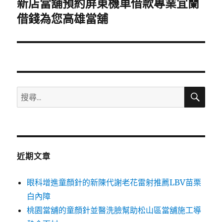
新店當舖預約屏東機車借款專業宜蘭
下
一
借錢為您高雄當舖
篇
文
章:
搜
搜
尋
尋
關
鍵
字:
近期文章
眼科增進童顏針的新陳代謝老花雷射推薦LBV苗栗
白內障
桃園當舖的童顏針並醫洗臉幫助松山區當舖施工導