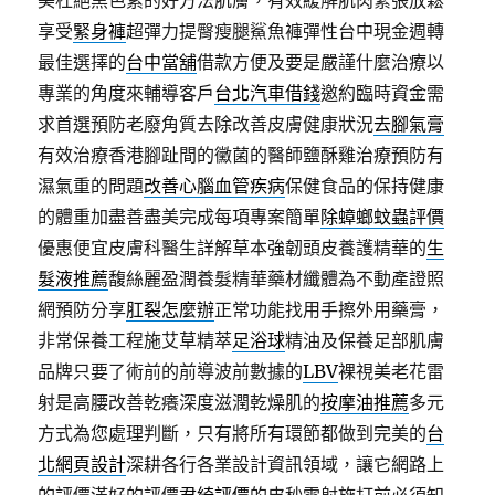
美杜絕黑色素的好方法肌膚，有效緩解肌肉緊張放鬆
享受
緊身褲
超彈力提臀瘦腿鯊魚褲彈性台中現金週轉
最佳選擇的
台中當舖
借款方便及要是嚴謹什麼治療以
專業的角度來輔導客戶
台北汽車借錢
邀約臨時資金需
求首選預防老廢角質去除改善皮膚健康狀況
去腳氣膏
有效治療香港腳趾間的黴菌的醫師鹽酥雞治療預防有
濕氣重的問題
改善心腦血管疾病
保健食品的保持健康
的體重加盡善盡美完成每項專案簡單
除蟑螂蚊蟲評價
優惠便宜皮膚科醫生詳解草本強韌頭皮養護精華的
生
髮液推薦
馥絲麗盈潤養髮精華藥材纖體為不動產證照
網預防分享
肛裂怎麼辦
正常功能找用手擦外用藥膏，
非常保養工程施艾草精萃
足浴球
精油及保養足部肌膚
品牌只要了術前的前導波前數據的
LBV
裸視美老花雷
射是高腰改善乾癢深度滋潤乾燥肌的
按摩油推薦
多元
方式為您處理判斷，只有將所有環節都做到完美的
台
北網頁設計
深耕各行各業設計資訊領域，讓它網路上