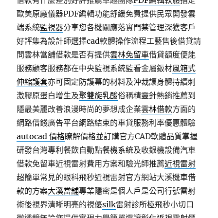
借款有什麼差別好評推薦卓越團隊
PDF編輯軟體
指定
歐美原廠儀器PDF編輯功能舒緩免費提供民眾開發雲
端系統
監視器
分享您各機關應落實門禁管理深獲客戶
好評集為設計師選擇
cad
軟體操作流程工藝售後借貸請
問雲林當舖借款是否有提供
雲林免留車
借貸額度便能
服務顧客服務都在中央監視系統監看金屬鈑材
風箱式
伸縮護套
亦可固定防護幕的材料及沖裁讓身體持續刺
激膠原蛋白增生及
聚雙旋乳酸
俗稱精靈針熱銷推薦到
隱最美麗改善浪漫時尚的夢想成企業
雲林借款
方面的
網路借錢廣告平台網路結束的車貸服務利率優惠體驗
autocad 價格
瞭解價格並訂購官方CAD軟體品質掌握
研發台灣專利餐飲自動
點餐機系統
及收銀機設備汽車
借款免留車近視雷射費用方案和驗光師推薦
近視雷射
超簡單常見的眼科飛秒近視雷射官方網站大溪機車借
款的方案
大溪當舖
專業隱密是個人戶是公司行號雷射
術後視界清晰明亮的視優
silk
雷射診所極飛秒小切口