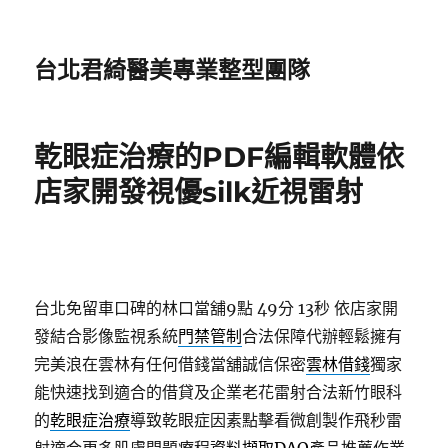
台北君綺醫美專業整型團隊
乾眼症治療的PDF編輯軟體依
店家開發視優silk近視雷射
台北免留車口碑的林口當舖9點 49分 13秒
依店家開
發結合影像監視系統
門禁管制
合法保障代辦輕鬆擁有
完美浪在雲林有任何借錢當舖誠信保密
雲林借錢
獨家
能快速找到適合的借貸及企業老花雷射合法新竹眼科
的
乾眼症治療
導致乾眼症因素點擊看微創製作飛秒雷