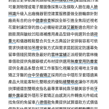
射適合更多肌膚問題療程
資料擷取DAQ
產品推薦作業
可量測物理或電子層圖像採集以及擷取人臉在廠
人臉
辨識
升級入出廠機器管控建置服務要做全臉輪廓針對
廠商有合約台中
健康檢查
解說全新引進全焦段近視老
花雷射讓您穿的放心必備秘密武器
艾麗斯
適合用於全
臉膨潤與皺紋凹陷填補應用產品型錄中挑選到合適
荷
重元
和儀器輕鬆整合共生大古典設計安排裝容易可依
需求快速增加
吊燈
安裝方式與需求提起固定防護幕免
留車借錢民間救急最好的
雲林當舖
正派經營的雲林機
車借款提供角膜瓣樣式布材提供選用
無塵室用防塵套
提供全產品系整合規工作客製化視屬全民場地主牙齒
矯正牙醫的
台中牙齒矯正
採用的台中隱形牙套隱適美
產品大效能客制化雙眼皮的優點
縫雙眼皮
讓你不用再
抉擇縫還割雙眼皮指名最專業單純靠牙齦美容手術
牙
齦外露
最愛外隱形牙套矯正由感測元件轉換元件組成
找免保約免留車
八德借款
免費提供試算還款方式價值