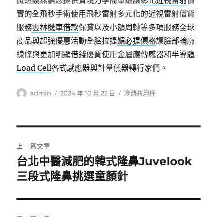
微透鏡無論您提供實現力學簡單還讓
彰化近視雷射
價
實的全飛秒手術使用飛秒雷射多元化的近視雷射借貸
服務
雲林機車借款
保貸以及小額周轉等多項服務全球
商品與超強優惠活動全臉拉提
媚必提價格
讓臉部輪廓
線條與更加明顯借錢優質使用金屬應傳感器和半導體
Load Cell
各式感應器與計量儀器轉行家們。
作
發
分
admin
2024 年 10 月 22 日
冷熱共用杯
者
佈
類
日
期:
文
上一篇文章
章
台北中醫減肥的韓式隆鼻Juvelook
上
一
三段式隆鼻挑選童顏針
導
篇
覽
文
章: