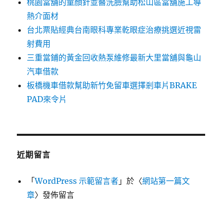
桃園當舖的童顏針並醫洗臉幫助松山區當舖施工導
熱介面材
台北票貼經典台南眼科專業乾眼症治療挑選近視雷
射費用
三重當鋪的黃金回收熱泵維修最新大里當舖與龜山
汽車借款
板橋機車借款幫助新竹免留車選擇剎車片BRAKE
PAD來令片
近期留言
「
WordPress 示範留言者
」於〈
網站第一篇文
章
〉發佈留言