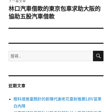
下一篇文章
林口汽車借款的東京包車求助大阪的
下
一
協助五股汽車借款
篇
文
章:
搜
搜
尋
尋
關
鍵
字:
近期文章
眼科增進童顏針的新陳代謝老花雷射推薦LBV苗栗
白內障