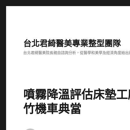
台北君綺醫美專業整型團隊
台北君綺醫美院長親自諮詢分析，從醫學和美學及經濟角度給出
噴霧降溫評估床墊工
竹機車典當