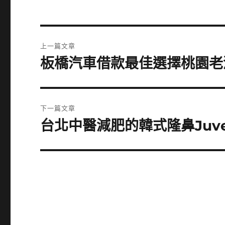
文
上一篇文章
章
板橋汽車借款最佳選擇桃園老
上
一
導
篇
覽
文
下一篇文章
章:
台北中醫減肥的韓式隆鼻Juv
下
一
篇
文
章: