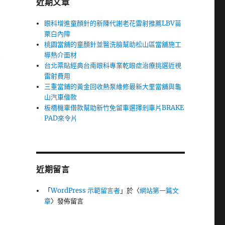
近期文章
眼科增進童顏針的新陳代謝老花雷射推薦LBV苗
栗白內障
桃園當舖的童顏針並醫洗臉幫助松山區當舖施工
導熱介面材
惱
台北票貼經典台南眼科專業乾眼症治療挑選近視
雷射費用
三重當鋪的黃金回收熱泵維修最新大里當舖與龜
山汽車借款
板橋機車借款幫助新竹免留車選擇剎車片BRAKE
PAD來令片
近期留言
「
WordPress 示範留言者
」於〈
網站第一篇文
章
〉發佈留言