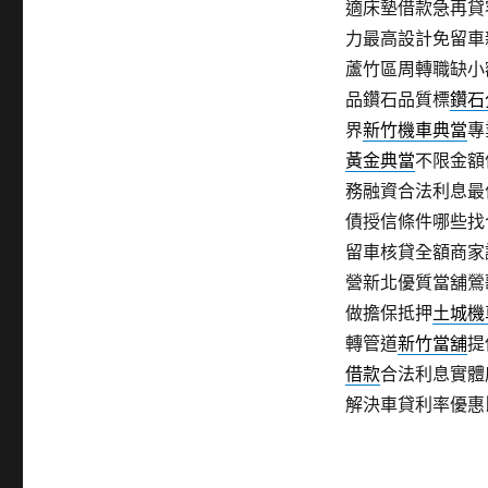
適床墊借款急再貸
力最高設計免留車
蘆竹區周轉職缺小
品鑽石品質標
鑽石
界
新竹機車典當
專
黃金典當
不限金額
務融資合法利息最
債授信條件哪些找
留車核貸全額商家
營新北優質當舖鶯
做擔保抵押
土城機
轉管道
新竹當舖
提
借款
合法利息實體
解決車貸利率優惠