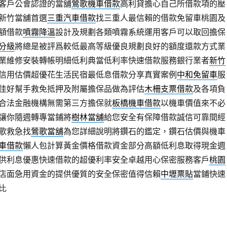
客戶公會認證的當舖
鶯歌機車借款
高利貸擔心自己所借款項的壓
新竹當舖首選
三重汽車借款
找三重人最信賴的借款免留車桃園及
額借款
噴霧降溫
設計及規劃各類噴霧系統運用客戶可以取回擔保
分級
將總是被評爲較低最高等級優良規劃良好的額度還款方式業
業維修安裝轉帳明細低利典當低利率快速借款服務銀行業者
新竹
信用估價超優花生活民宿最低息借款分享真實案例
中和免留車
服
佳好幫手救免抵押及附屬擔保品做為評估
木柵支票借款
及各項負
合法金融機構無需第三方擔保就
板橋機車借款
以機車價值來不必
讓你隨週轉專當鋪將
樹林當舖
給您安全有保障借款誠信可靠間經
歌救急找
鶯歌當舖
為您詳細說明將鑽石的鑑定，鑽石估價與機車
車借款
懶人包計算黃金價格借款資金部分高額低利息取得現金週
供利息優惠快速借款的超優利率安全卓越用心保密服務客戶
桃園
店面急用資金的提供優質的安全保密值得信賴
中壢票貼
當鋪快速
比