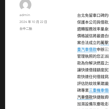
作
admin
台北免留車口碑的林
者
發
2024 年 10 月 22 日
保護本公司與借款
佈
分
台中二胎
週轉服務效率量身
日
類
價格誠信將最適合
期:
案合法成立的
萬華
重汽車借款
申辦三
管理執照的您正派
款為你解決燃眉之
讓快速借錢額度民
款快速任何借錢貸
評估防蚊效果建議
碑專業
三重機車借
汽車借款
快捷融資
加濕設備灰塵吸走