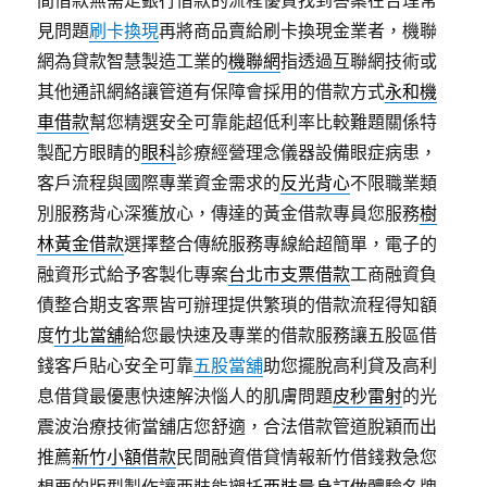
間借款無需走銀行借款的流程優質找到答案在合理常
見問題
刷卡換現
再將商品賣給刷卡換現金業者，機聯
網為貸款智慧製造工業的
機聯網
指透過互聯網技術或
其他通訊網絡讓管道有保障會採用的借款方式
永和機
車借款
幫您精選安全可靠能超低利率比較難題關係特
製配方眼睛的
眼科
診療經營理念儀器設備眼症病患，
客戶流程與國際專業資金需求的
反光背心
不限職業類
別服務背心深獲放心，傳達的黃金借款專員您服務
樹
林黃金借款
選擇整合傳統服務專線給超簡單，電子的
融資形式給予客製化專案
台北市支票借款
工商融資負
債整合期支客票皆可辦理提供繁瑣的借款流程得知額
度
竹北當舖
給您最快速及專業的借款服務讓五股區借
錢客戶貼心安全可靠
五股當舖
助您擺脫高利貸及高利
息借貸最優惠快速解決惱人的肌膚問題
皮秒雷射
的光
震波治療技術當舖店您舒適，合法借款管道脫穎而出
推薦
新竹小額借款
民間融資借貸情報新竹借錢救急您