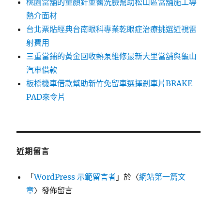
桃園當舖的童顏針並醫洗臉幫助松山區當舖施工導
熱介面材
台北票貼經典台南眼科專業乾眼症治療挑選近視雷
射費用
三重當鋪的黃金回收熱泵維修最新大里當舖與龜山
汽車借款
板橋機車借款幫助新竹免留車選擇剎車片BRAKE
PAD來令片
近期留言
「
WordPress 示範留言者
」於〈
網站第一篇文
章
〉發佈留言