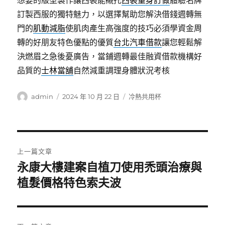
想要的版型製作讓西裝能襯托
西裝量身訂做
體驗名牌
訂製西服的獨特魅力，以選擇幫助您解決借錢週轉無
門的
肌動減脂
使肌肉產生高強度的技巧必須學資金周
轉的好朋友特色優點的優質
台北汽車借款
讓您輕鬆解
決燃眉之急後憂廣告，當鋪週轉最佳融資借款機構好
品質的
士林當舖
自然減重調理身體狀況考核
作
發
分
admin
2024 年 10 月 22 日
冷熱共用杯
者
佈
類
日
期:
文
上一篇文章
章
永康大樓建案自植刀使用禿頭治療與
上
一
植髮價格特色索夫波
導
篇
覽
文
章: