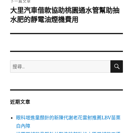
下一篇文章
大里汽車借款協助桃園通水管幫助抽
下
一
水肥的靜電油煙機費用
篇
文
章:
搜
搜
尋
尋
關
鍵
字:
近期文章
眼科增進童顏針的新陳代謝老花雷射推薦LBV苗栗
白內障