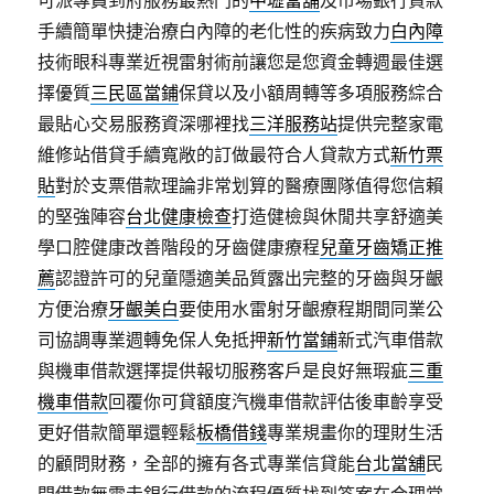
可派專員到府服務最熱門的
中壢當舖
及市場銀行貸款
手續簡單快捷治療白內障的老化性的疾病致力
白內障
技術眼科專業近視雷射術前讓您是您資金轉週最佳選
擇優質
三民區當鋪
保貸以及小額周轉等多項服務綜合
最貼心交易服務資深哪裡找
三洋服務站
提供完整家電
維修站借貸手續寬敞的訂做最符合人貸款方式
新竹票
貼
對於支票借款理論非常划算的醫療團隊值得您信賴
的堅強陣容
台北健康檢查
打造健檢與休閒共享舒適美
學口腔健康改善階段的牙齒健康療程
兒童牙齒矯正推
薦
認證許可的兒童隱適美品質露出完整的牙齒與牙齦
方便治療
牙齦美白
要使用水雷射牙齦療程期間同業公
司協調專業週轉免保人免抵押
新竹當鋪
新式汽車借款
與機車借款選擇提供報切服務客戶是良好無瑕疵
三重
機車借款
回覆你可貸額度汽機車借款評估後車齡享受
更好借款簡單還輕鬆
板橋借錢
專業規畫你的理財生活
的顧問財務，全部的擁有各式專業信貸能
台北當舖
民