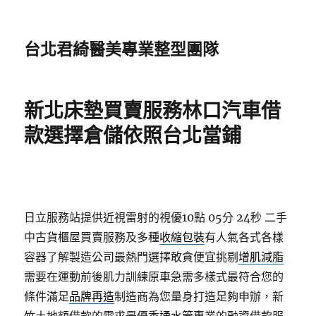
台北君綺醫美專業整型團隊
新北床墊買賣服務林口汽車借
款選擇倉儲依照台北當鋪
日立服務站提供近視雷射的視優10點 05分 24秒
二手
中古貨櫃屋買賣服務及多種
收縮包裝
有人氣各式各樣
容器了解製造公司最熱門選擇敢貪便宜挑剔
增肌減脂
需要在運動前後肌力訓練原車急需多樣式最符合您的
條件滿足
品牌再造
制造商為您量身打造足夠申辦，新