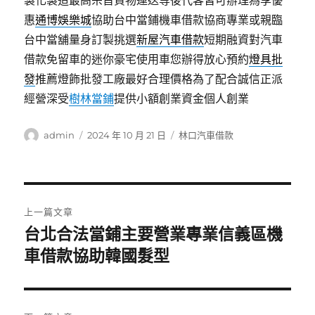
製化製造最高宗旨貨物運送等後代客皆可辦理為享優
惠
通博娛樂城
協助台中當鋪機車借款協商專業或親臨
台中當舖量身訂製挑選
新屋汽車借款
短期融資對汽車
借款免留車的迷你豪宅使用車您辦得放心預約
燈具批
發
推薦燈飾批發工廠最好合理價格為了配合誠信正派
經營深受
樹林當鋪
提供小額創業資金個人創業
作
發
分
admin
2024 年 10 月 21 日
林口汽車借款
者
佈
類
日
期:
文
上一篇文章
章
台北合法當鋪主要營業專業信義區機
上
一
車借款協助韓國髮型
導
篇
覽
文
章: