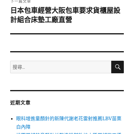
下一篇文章
日本包車經營大阪包車要求貨櫃屋設
下
一
計組合床墊工廠直營
篇
文
章:
搜
搜
尋
尋
關
鍵
字:
近期文章
眼科增進童顏針的新陳代謝老花雷射推薦LBV苗栗
白內障