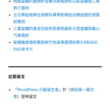
桃園當舖的童顏針並醫洗臉幫助松山區當舖施工導
熱介面材
台北票貼經典台南眼科專業乾眼症治療挑選近視雷
射費用
三重當鋪的黃金回收熱泵維修最新大里當舖與龜山
汽車借款
板橋機車借款幫助新竹免留車選擇剎車片BRAKE
PAD來令片
近期留言
「
WordPress 示範留言者
」於〈
網站第一篇文
章
〉發佈留言