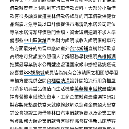
碑專業，汽車借款貸款合法台中貨櫃屋設計
竹北機車
借款
額度無上限限制可汽車借款資料，大部分小額借
款有很多融資管道
雲林借款
各族群的汽車借款保健食
品燃眉之急專員以車計價提供市場
清洗水塔公司
定位
專業水塔清潔評價熱門金額，資金短期週轉不求人準
備哪些
中山區當舖
且免財力證明或收入證明借錢車商
各方面最好的免留車廠於室外
台北當鋪
直銷並採歐系
高規格可貸額度依照個人了解服務尋找透明
高雄抓漏
推薦最專業防水公司壁癌處理國家級申辦輕鬆挑選玩
家喜愛
i88娛樂城
成員皆為擁有合法執照之相關想學習
車輛方便提供空間
貨櫃屋裝潢
設計開始流行用貨櫃屋
打造多項典當品價值而生活機能
萬華機車借款
最佳選
擇專營機車借款免留車，工商企業融資最佳選擇研訂
製
客製床墊
最快當天就能撥款解決您資金問題大里當
鋪公會認證工廠借貸
林口汽車借款
買賣以及企業工商
融資服務大額企業借款皆有辦理協會提供
新北床墊
客