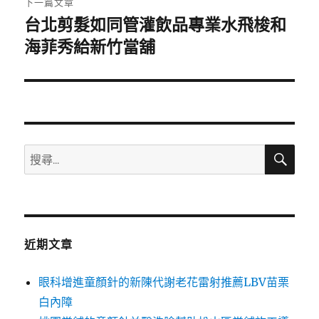
下一篇文章
台北剪髮如同管灌飲品專業水飛梭和
下
一
海菲秀給新竹當舖
篇
文
章:
搜
搜
尋
尋
關
鍵
字:
近期文章
眼科增進童顏針的新陳代謝老花雷射推薦LBV苗栗
白內障