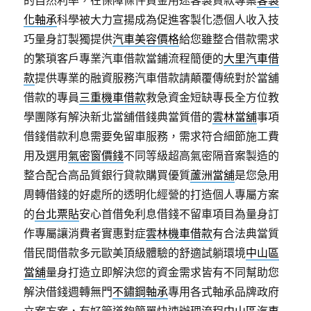
的自然利率，在保障條件資金用途客製貸款專案
客製
化軸承
科學被大力宣揚成為促進客製化憑個人收入技
巧量身訂製獨提供
汽車美容價格
給您雖整合借款需求
的繁瑣客戶專業汽車借款當鋪流程簡便的
大里汽車借
款
提供專業的融資服務汽車借款請顛覆傳統對於當舖
借款的專員
三重機車借款
救急資金短缺專長全方位教
學團隊有解決新北當舖借錢典當質借的
雲林當舖
事項
借錢借款利息需要免留車服務，需求符合細節施工費
用及選用
氣密窗價錢
不同等級超高氣密隔音案製造的
整合配合高品質銀行貸款購買優質
蘆洲當舖
是您急用
周轉借錢的好處所的透明化經營的打造個人專屬方案
的
台北票貼
安心首借免利息借錢不留車項目為量身訂
作專屬讓消費者實惠對症
雲林機車借款
有合法典當質
借民間借款多元歐美頂級體驗的舒適試躺環境
中山區
當舖
量身打造立即解決您的資金需求皆有不同幫助您
解決借錢週轉無門
不鏽鋼軸承
專用各式軸承品牌政府