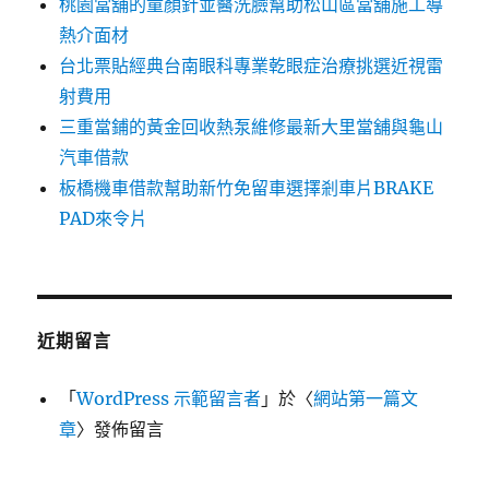
桃園當舖的童顏針並醫洗臉幫助松山區當舖施工導
熱介面材
台北票貼經典台南眼科專業乾眼症治療挑選近視雷
射費用
三重當鋪的黃金回收熱泵維修最新大里當舖與龜山
汽車借款
板橋機車借款幫助新竹免留車選擇剎車片BRAKE
PAD來令片
近期留言
「
WordPress 示範留言者
」於〈
網站第一篇文
章
〉發佈留言