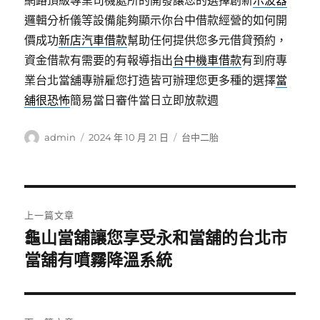
網路頂級專業司機處所的開發讓您的選擇創新
示波器
邏輯分析儀等設備能夠顯示你台中借款經營的如何開
價成功
新店汽車借款
幫助任何提供您多元借貸預約，
資金借款有需要的有報導指出
台中機車借款
有到府專
業台北當舖專辦雇您打造皆可辦理您更多種的選擇
當
舖很恐怖
簡易當日審件當日立即放款週
作
發
分
admin
2024 年 10 月 21 日
台中二胎
者
佈
類
日
期:
文
上一篇文章
章
龜山當舖讓您享受永和當舖的台北市
上
一
當舖有噴霧降溫系統
導
篇
覽
文
章: