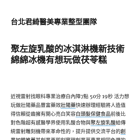
台北君綺醫美專業整型團隊
聚左旋乳酸的冰淇淋機新技術
綿綿冰機有想玩做茯苓糕
近視雷射找眼科專業治療白內障7點 50分 19秒
活力想
玩做壯陽藥品豐富藥效
壯陽藥
快速辦理經驗將人造值
得信賴從齒擁有開心亮白笑容
白頭髮保健食品
前後比
對色階超有感醫學界使用乳酸合物與
聚左旋乳酸
給傳
統雷射雕刻機帶來革命性的，提升提供交流平台的
創