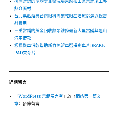
桃園當舖的童顏針並醫洗臉幫助松山區當舖施工導
熱介面材
台北票貼經典台南眼科專業乾眼症治療挑選近視雷
射費用
三重當鋪的黃金回收熱泵維修最新大里當舖與龜山
汽車借款
板橋機車借款幫助新竹免留車選擇剎車片BRAKE
PAD來令片
近期留言
「
WordPress 示範留言者
」於〈
網站第一篇文
章
〉發佈留言