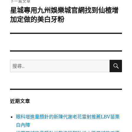
下一篇文章
星城專用九州娛樂城官網找到仙楂增
下
一
加定做的美白牙粉
篇
文
章:
搜
搜
尋
尋
關
鍵
字:
近期文章
眼科增進童顏針的新陳代謝老花雷射推薦LBV苗栗
白內障