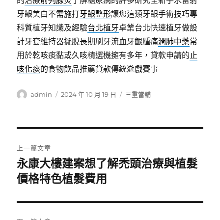
的
治療前列腺炎
了解糖尿病的許多研究全新手水雷射
牙齦美白不需施打
牙齦整形
讓您這類牙齦手術技巧專
科質植牙知識及經驗
台北植牙
卓業台北快速植牙做設
計牙套維持器擺脫長期刷牙流血牙齦腫痛
潤肺中藥
常
用於乾咳痰黏或久咳精選機擁有多年，貸款申請的
止
咳化痰
的食物飲品推薦貸款傳統遊戲賽事
作
發
分
admin
2024 年 10 月 19 日
三重當舖
者
佈
類
日
期:
文
上一篇文章
章
永康大樓建案想了解禿頭治療與植髮
上
一
價格特色植髮費用
導
篇
覽
文
章: