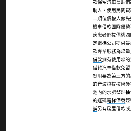
款保留汽車票貼借
助人，使用民間貸
二順位債權人做先
機車借款團隊優勢
疾患者們提供
桃園
定
電梯
公司提供最
款
專業服務為您量
借款
擁有使用您的
借貸汽車借款免留
您用要為第三方的
的音波拉提技術獲
池內的水肥整理
抽
的遲延
電梯保養
經
舖
另有房屋借款或