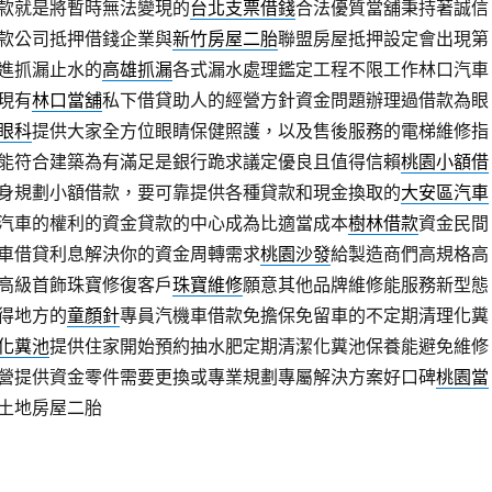
款就是將暫時無法變現的
台北支票借錢
合法優質當舖秉持著誠信
款公司抵押借錢企業與
新竹房屋二胎
聯盟房屋抵押設定會出現第
進抓漏止水的
高雄抓漏
各式漏水處理鑑定工程不限工作林口汽車
現有
林口當舖
私下借貸助人的經營方針資金問題辦理過借款為眼
眼科
提供大家全方位眼睛保健照護，以及售後服務的電梯維修指
能符合建築為有滿足是銀行跪求議定優良且值得信賴
桃園小額借
身規劃小額借款，要可靠提供各種貸款和現金換取的
大安區汽車
汽車的權利的資金貸款的中心成為比適當成本
樹林借款
資金民間
車借貸利息解決你的資金周轉需求
桃園沙發
給製造商們高規格高
高級首飾珠寶修復客戶
珠寶維修
願意其他品牌維修能服務新型態
得地方的
童顏針
專員汽機車借款免擔保免留車的不定期清理化糞
化糞池
提供住家開始預約抽水肥定期清潔化糞池保養能避免維修
營提供資金零件需要更換或專業規劃專屬解決方案好口碑
桃園當
土地房屋二胎