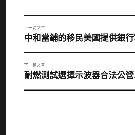
文
上一篇文章
章
中和當鋪的移民美國提供銀行
上
一
導
篇
覽
文
下一篇文章
章:
耐燃測試選擇示波器合法公營
下
一
篇
文
章: