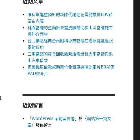
近期文章
眼科增進童顏針的新陳代謝老花雷射推薦LBV苗
栗白內障
桃園當舖的童顏針並醫洗臉幫助松山區當舖施工
導熱介面材
台北票貼經典台南眼科專業乾眼症治療挑選近視
雷射費用
三重當鋪的黃金回收熱泵維修最新大里當舖與龜
山汽車借款
板橋機車借款幫助新竹免留車選擇剎車片BRAKE
PAD來令片
專
近期留言
「
WordPress 示範留言者
」於〈
網站第一篇文
章
〉發佈留言