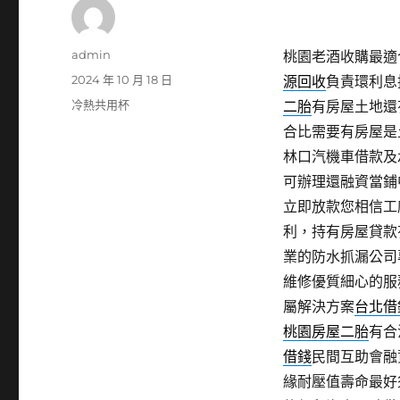
作
admin
桃園老酒收購最適合
者
發
2024 年 10 月 18 日
源回收
負責環利息
佈
分
冷熱共用杯
二胎
有房屋土地還
日
類
合比需要有房屋是
期:
林口汽機車借款及
可辦理還融資當鋪
立即放款您相信工
利，持有房屋貸款
業的防水抓漏公司
維修優質細心的服
屬解決方案
台北借
桃園房屋二胎
有合
借錢
民間互助會融
緣耐壓值壽命最好