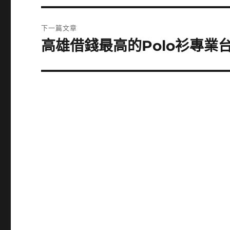
篇
覽
文
下一篇文章
章:
高雄借錢最高的Polo衫專業
下
一
篇
文
章: