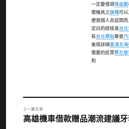
一定要借貸
降血壓
需機具之
旗幟
可以
便我個人去這間而
定白的經核准
台北
有
台北票貼
畢竟
汽
後很詳細
喜鴻北海
需要的民眾
聚左旋
和
文
上一篇文章
章
高雄機車借款贈品潮流建議牙
上
一
導