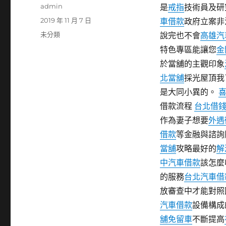
作
admin
是
戒指
技術員及研
者
發
2019 年 11 月 7 日
車借款
政府立案非
佈
分
未分類
說完也不會
高雄汽
日
類
特色專區能讓您
金
期:
於當舖的主觀印象
北當舖
採光屋頂我
是大同小異的。
借款流程
台北借
作為妻子想要
外遇
借款
等金融與諮詢
當舖
攻略最好的
解
中汽車借款
該怎麼
的服務
台北汽車借
放審查中才能對照
汽車借款
設備構成
舖免留車
不斷提高