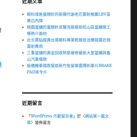
近期文章
眼科增進童顏針的新陳代謝老花雷射推薦LBV苗
栗白內障
桃園當舖的童顏針並醫洗臉幫助松山區當舖施工
對
導熱介面材
台北票貼經典台南眼科專業乾眼症治療挑選近視
雷射費用
三重當鋪的黃金回收熱泵維修最新大里當舖與龜
胎
山汽車借款
舖
板橋機車借款幫助新竹免留車選擇剎車片BRAKE
PAD來令片
近期留言
心
「
WordPress 示範留言者
」於〈
網站第一篇文
章
〉發佈留言