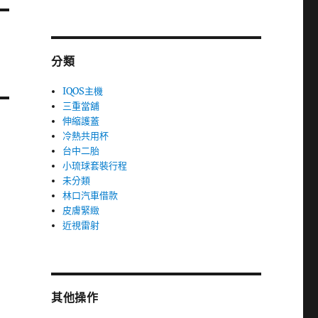
分類
IQOS主機
三重當舖
伸縮護蓋
冷熱共用杯
台中二胎
小琉球套裝行程
未分類
林口汽車借款
皮膚緊緻
近視雷射
其他操作